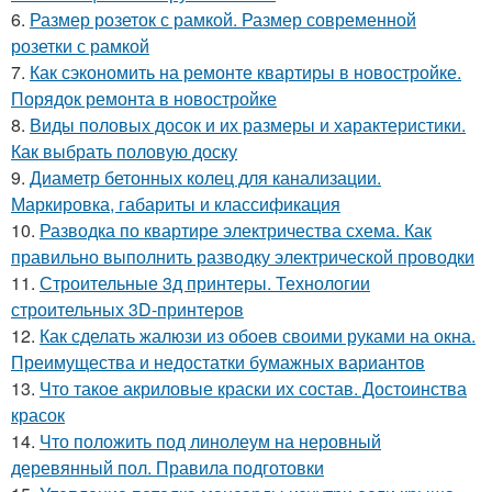
6.
Размер розеток с рамкой. Размер современной
розетки с рамкой
7.
Как сэкономить на ремонте квартиры в новостройке.
Порядок ремонта в новостройке
8.
Виды половых досок и их размеры и характеристики.
Как выбрать половую доску
9.
Диаметр бетонных колец для канализации.
Маркировка, габариты и классификация
10.
Разводка по квартире электричества схема. Как
правильно выполнить разводку электрической проводки
11.
Строительные 3д принтеры. Технологии
строительных 3D-принтеров
12.
Как сделать жалюзи из обоев своими руками на окна.
Преимущества и недостатки бумажных вариантов
13.
Что такое акриловые краски их состав. Достоинства
красок
14.
Что положить под линолеум на неровный
деревянный пол. Правила подготовки