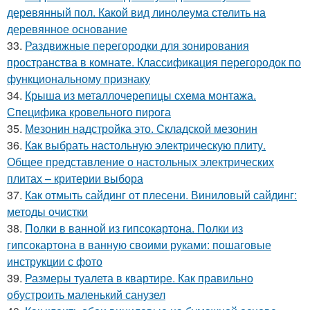
деревянный пол. Какой вид линолеума стелить на
деревянное основание
33.
Раздвижные перегородки для зонирования
пространства в комнате. Классификация перегородок по
функциональному признаку
34.
Крыша из металлочерепицы схема монтажа.
Специфика кровельного пирога
35.
Мезонин надстройка это. Складской мезонин
36.
Как выбрать настольную электрическую плиту.
Общее представление о настольных электрических
плитах – критерии выбора
37.
Как отмыть сайдинг от плесени. Виниловый сайдинг:
методы очистки
38.
Полки в ванной из гипсокартона. Полки из
гипсокартона в ванную своими руками: пошаговые
инструкции с фото
39.
Размеры туалета в квартире. Как правильно
обустроить маленький санузел