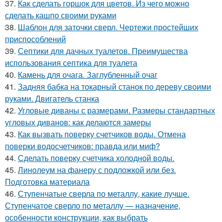
37.
Как сделать горшок для цветов. Из чего можно
сделать кашпо своими руками
38.
Шаблон для заточки сверл. Чертежи простейших
приспособлений
39.
Септики для дачных туалетов. Преимущества
использования септика для туалета
40.
Камень для очага. Заглубленный очаг
41.
Задняя бабка на токарный станок по дереву своими
руками. Двигатель станка
42.
Угловые диваны с размерами. Размеры стандартных
угловых диванов: как делаются замеры
43.
Как вызвать поверку счетчиков воды. Отмена
поверки водосчетчиков: правда или миф?
44.
Сделать поверку счетчика холодной воды.
45.
Линолеум на фанеру с подложкой или без.
Подготовка материала
46.
Ступенчатые сверла по металлу, какие лучше.
Ступенчатое сверло по металлу — назначение,
особенности конструкции, как выбрать