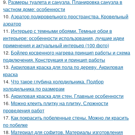
9.
Размеры туалета и санузла. Планировка санузла в
частном доме: особенности
10.
Аэратор подкровельного пространства. Кровельный
аэратор
11.
Интерьер с темными обоями. Темные обои в
интерьере: особенности использования, лучшие идеи
применения и актуальный интерьер (100 фото)
12.
Бойлер косвенного нагрева принцип работы и схема
подключения. Конструкция и принцип работы
13.
Акриловая краска для пола по дереву. Акриловая
краска
14.
Что такое глубина холодильника. Подбор
холодильника по размерам
15.
Акриловая краска для стен. Главные особенности
16.
Можно клеить плитку на плитку. Сложности
проведения работ
17.
Как покрасить побеленные стены. Можно ли красить
по побелке
18.
Материал для софитов. Материалы изготовления