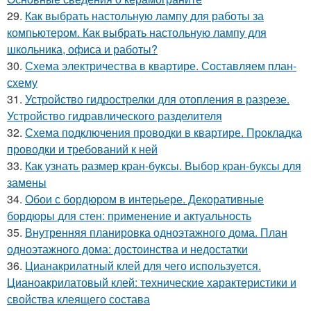
29.
Как выбрать настольную лампу для работы за
компьютером. Как выбрать настольную лампу для
школьника, офиса и работы?
30.
Схема электричества в квартире. Составляем план-
схему
31.
Устройство гидрострелки для отопления в разрезе.
Устройство гидравлического разделителя
32.
Схема подключения проводки в квартире. Прокладка
проводки и требований к ней
33.
Как узнать размер кран-буксы. Выбор кран-буксы для
замены
34.
Обои с бордюром в интерьере. Декоративные
бордюры для стен: применение и актуальность
35.
Внутренняя планировка одноэтажного дома. План
одноэтажного дома: достоинства и недостатки
36.
Цианакрилатный клей для чего используется.
Цианоакрилатовый клей: технические характеристики и
свойства клеящего состава