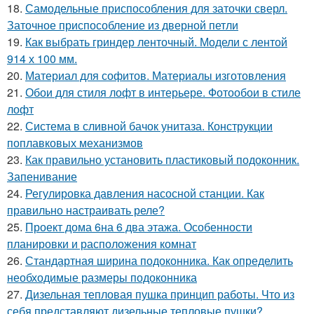
18.
Самодельные приспособления для заточки сверл.
Заточное приспособление из дверной петли
19.
Как выбрать гриндер ленточный. Модели с лентой
914 х 100 мм.
20.
Материал для софитов. Материалы изготовления
21.
Обои для стиля лофт в интерьере. Фотообои в стиле
лофт
22.
Система в сливной бачок унитаза. Конструкции
поплавковых механизмов
23.
Как правильно установить пластиковый подоконник.
Запенивание
24.
Регулировка давления насосной станции. Как
правильно настраивать реле?
25.
Проект дома 6на 6 два этажа. Особенности
планировки и расположения комнат
26.
Стандартная ширина подоконника. Как определить
необходимые размеры подоконника
27.
Дизельная тепловая пушка принцип работы. Что из
себя представляют дизельные тепловые пушки?