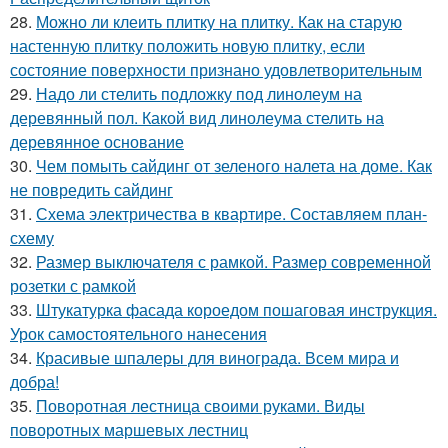
28.
Можно ли клеить плитку на плитку. Как на старую
настенную плитку положить новую плитку, если
состояние поверхности признано удовлетворительным
29.
Надо ли стелить подложку под линолеум на
деревянный пол. Какой вид линолеума стелить на
деревянное основание
30.
Чем помыть сайдинг от зеленого налета на доме. Как
не повредить сайдинг
31.
Схема электричества в квартире. Составляем план-
схему
32.
Размер выключателя с рамкой. Размер современной
розетки с рамкой
33.
Штукатурка фасада короедом пошаговая инструкция.
Урок самостоятельного нанесения
34.
Красивые шпалеры для винограда. Всем мира и
добра!
35.
Поворотная лестница своими руками. Виды
поворотных маршевых лестниц