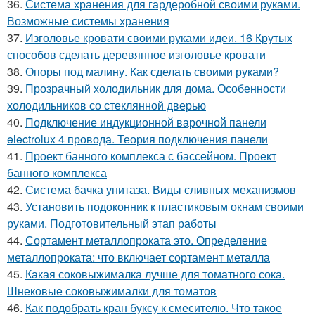
36.
Система хранения для гардеробной своими руками.
Возможные системы хранения
37.
Изголовье кровати своими руками идеи. 16 Крутых
способов сделать деревянное изголовье кровати
38.
Опоры под малину. Как сделать своими руками?
39.
Прозрачный холодильник для дома. Особенности
холодильников со стеклянной дверью
40.
Подключение индукционной варочной панели
electrolux 4 провода. Теория подключения панели
41.
Проект банного комплекса с бассейном. Проект
банного комплекса
42.
Система бачка унитаза. Виды сливных механизмов
43.
Установить подоконник к пластиковым окнам своими
руками. Подготовительный этап работы
44.
Сортамент металлопроката это. Определение
металлопроката: что включает сортамент металла
45.
Какая соковыжималка лучше для томатного сока.
Шнековые соковыжималки для томатов
46.
Как подобрать кран буксу к смесителю. Что такое