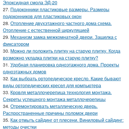
Эпоксидная смола ЭД-20
27.
Подоконники пластиковые размеры. Размеры
подоконников для пластиковых окон
28.
Отопление двухэтажного частного дома схема.
Отопление с естественной циркуляцией
29.
Механизм замка межкомнатной двери. Защелка с
фиксатором
30.
Можно ли положить плитку на старую плитку. Когда
возможно укладка плитки на старую плитку?
31.
Удобная планировка одноэтажного дома. Проекты
одноэтажных домов
32.
Как выбрать ортопедическое кресло. Какие бывают
виды ортопедических кресел для компьютера
33.
Кровля металлочерепица технология монтажа.
Секреты успешного монтажа металлочерепицы
34.
Отремонтировать металлическую дверь.
Распространенные причины поломок двери
35.
Как отмыть сайдинг от плесени. Виниловый сайдинг:
методы очистки