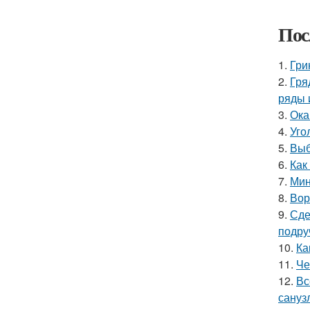
Пос
1.
Гри
2.
Гря
ряды 
3.
Ока
4.
Уго
5.
Выб
6.
Как
7.
Мин
8.
Вор
9.
Сде
подру
10.
Ка
11.
Че
12.
Вс
сануз