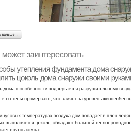
ь дальше →
 может заинтересовать
собы утепления фундамента дома снаруж
плить цоколь дома снаружи своими рукам
ь дома в особенности подвергается разрушительному возд
 его стены промерзают, что влияет на уровень жизнеобеспе
.
инусовых температурах воздуха дом попадает в плен ледяно
ых выполняется цоколь, обладают большой теплопроводност
кает внутрь комнат.