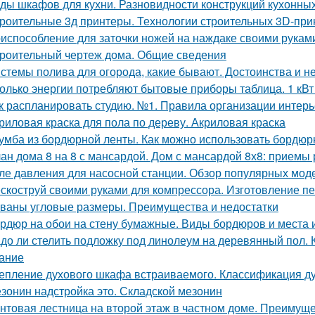
ды шкафов для кухни. Разновидности конструкций кухонн
роительные 3д принтеры. Технологии строительных 3D-при
испособление для заточки ножей на наждаке своими руками
роительный чертеж дома. Общие сведения
стемы полива для огорода, какие бывают. Достоинства и н
олько энергии потребляют бытовые приборы таблица. 1 кВт 
к распланировать студию. №1. Правила организации интерь
риловая краска для пола по дереву. Акриловая краска
умба из бордюрной ленты. Как можно использовать бордюр
ан дома 8 на 8 с мансардой. Дом с мансардой 8х8: приемы
ле давления для насосной станции. Обзор популярных мод
скоструй своими руками для компрессора. Изготовление пе
ваны угловые размеры. Преимущества и недостатки
рдюр на обои на стену бумажные. Виды бордюров и места 
до ли стелить подложку под линолеум на деревянный пол. 
ание
епление духового шкафа встраиваемого. Классификация 
зонин надстройка это. Складской мезонин
нтовая лестница на второй этаж в частном доме. Преимуще