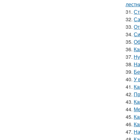
лестн
31.
Ст
32.
Са
33.
От
34.
Си
35.
Об
36.
Ка
37.
Ну
38.
На
39.
Бе
40.
У 
41.
Ка
42.
Пр
43.
Ка
44.
Ме
45.
Ка
46.
Ка
47.
На
48.
Ка