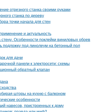
ение отрезного станка своими руками
рного станка по дереву
бора точки начала для стен
применение и актуальность
 стену. Особенности поклейки виниловых обоев
ь подложку под линолеум на бетонный пол
док для дачи
арочной панели к электросети: схемы
ационный обратный клапан
дана
 сходства
выбирая шторы на кухню с балконом
стические особенности
ций навесов, пристроенных к дому
етчиков: правда или миф?