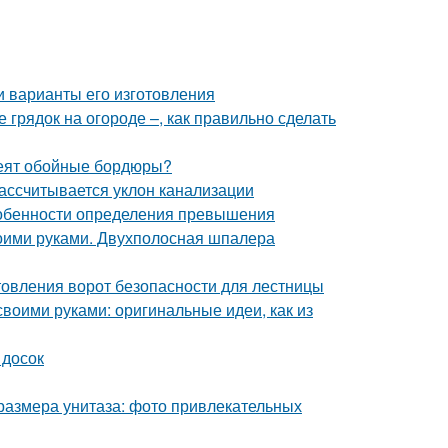
и варианты его изготовления
грядок на огороде –, как правильно сделать
клеят обойные бордюры?
рассчитывается уклон канализации
собенности определения превышения
оими руками. Двухполосная шпалера
товления ворот безопасности для лестницы
воими руками: оригинальные идеи, как из
 досок
размера унитаза: фото привлекательных