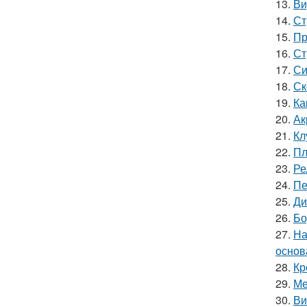
13.
Ви
14.
Ст
15.
Пр
16.
Ст
17.
Си
18.
Ск
19.
Ка
20.
Ак
21.
Кл
22.
Пл
23.
Ре
24.
Пе
25.
Ди
26.
Бо
27.
На
основ
28.
Кр
29.
Ме
30.
Ви