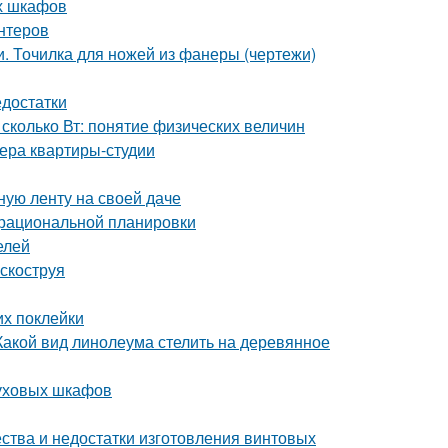
ых шкафов
нтеров
. Точилка для ножей из фанеры (чертежи)
едостатки
сколько Вт: понятие физических величин
ера квартиры-студии
ную ленту на своей даче
 рациональной планировки
елей
скоструя
их поклейки
Какой вид линолеума стелить на деревянное
духовых шкафов
ства и недостатки изготовления винтовых