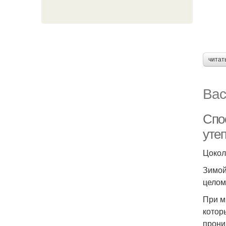
читат
Вас
Спо
уте
Цокол
Зимой
целом
При м
котор
прони