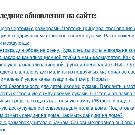
ледние обновления на сайте:
ндер чертежи с размерами. Чертежи гриндера, требования 
дки из подручных материалов своими руками. Расположение 
и междурядья
нтовка для обоев на стену. Куда специалисты никогда не 
л наклона канализационной трубы в мм + калькулятор. Как 
ор уклона канализационной трубы и требования СНиП. О
 сделать шпалеру для малины из подручных материалов св
имальный уклон канализации на 1 метр. Нормы
ота безопасности для детей своими руками. Варианты изго
лать настольную лампу своими руками. Настольная лампа с
чных средств создать настольную лампу (85 фото и видео)
кую доску лучше использовать для пола в доме. Подготовка
м отмыть сайдинг на доме. Как мыть сайдинг на доме?
е о размерах унитаза с бачком. Основные правила выбора 
лов