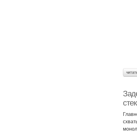
читат
Зад
сте
Главн
схват
монол