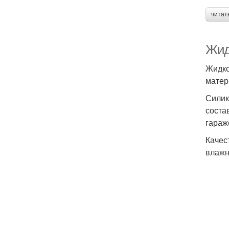
читат
Жид
Жидко
матер
Силик
соста
гараж
Качес
влажн