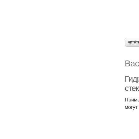
читат
Вас
Гид
сте
Приме
могут