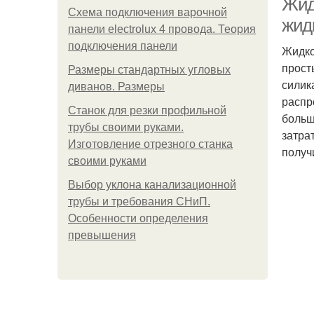
Жид
Схема подключения варочной
жидк
панели electrolux 4 провода. Теория
подключения панели
Жидко
прост
Размеры стандартных угловых
силик
диванов. Размеры
распр
Станок для резки профильной
больш
трубы своими руками.
затра
Изготовление отрезного станка
получ
своими руками
Выбор уклона канализационной
трубы и требования СНиП.
Особенности определения
превышения