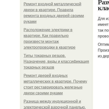
Раз
Ремонт входной металлической
кла
двери в квартире. Правила
ремонта входных дверей своими
Для и
руками
имеет
так п
Расположение электрики в
прово
квартире. Как правильно
произвести монтаж
Оптим
электропроводки в квартире
Произ
из де
Типы токарных резцов.
Назначение, виды и классификация
токарных резцов
Ремонт дверей входных
металлических в квартире. Почему
стоит реставрировать железные
двери своими руками
Разница между индукционной и
электрической варочной панелью.