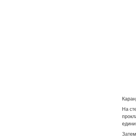
Каран
На ст
прокл
едини
Затем