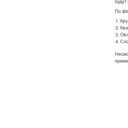
будут
По фо
Кру
Ква
Ова
Сос
Несмо
приме