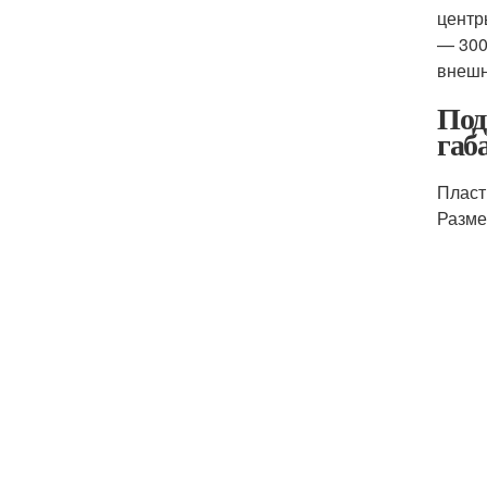
центр
— 300
внешн
Под
габ
Пласт
Разме