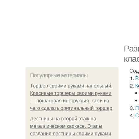
Раз
кла
Сод
Популярные материалы
Р
К
Торшер своими руками напольный.
Красивые торшеры своими руками
— пошаговая инструкция, как и из
П
чего сделать оригинальный торшер
С
Лестницы на второй этаж на
металлическом каркасе. Этапы
создания лестницы своими руками