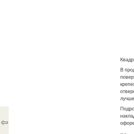
Квадр
В про
повер
крепе
отвер
лучше
Подро
накла
⇦
оформ