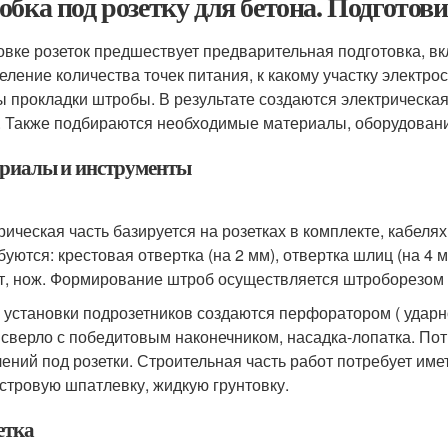
обка под розетку для бетона. Подгото
овке розеток предшествует предварительная подготовка, 
еление количества точек питания, к какому участку электр
ы прокладки штробы. В результате создаются электрическа
. Также подбираются необходимые материалы, оборудовани
риалы и инструменты
рическая часть базируется на розетках в комплекте, кабеля
буются: крестовая отвертка (на 2 мм), отвертка шлиц (на 4 
т, нож. Формирование штроб осуществляется штроборезом (
 установки подрозетников создаются перфоратором ( ударно
 сверло с победитовым наконечником, насадка-лопатка. Пот
лений под розетки. Строительная часть работ потребует име
стровую шпатлевку, жидкую грунтовку.
етка