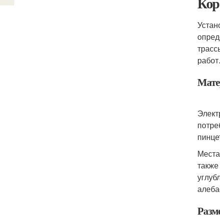
Кор
Устан
опред
трасс
работ
Мате
Элект
потре
пинце
Места
также
углуб
алеба
Разм