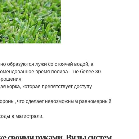
но образуются лужи со стоячей водой, а
комендованное время полива – не более 30
 орошения;
я корка, которая препятствует доступу
стороны, что сделает невозможным равномерный
воды в магистрали.
тке своими руками. Виды систем