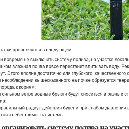
татки проявляются в следующем:
и вовремя не выключить систему полива, на участке локаль
шком влажная почва вовсе перестанет впитывать воду. Ре
ут. Этого вполне достаточно для глубокого, качественного
 несоблюдении вышесказанного на почве образуется тверда
лорода к корням;
 сильном ветре водные брызги будут сноситься в разные 
ив;
равильный радиус действия будет и при слабом давлении 
окая себестоимость системы.
 организовать систему полива на учас