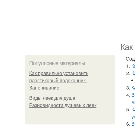
Как
Сод
Популярные материалы
К
К
Как правильно установить
пластиковый подоконник.
К
Запенивание
В
Виды леек для душа.
м
Разновидности душевых леек
К
у
В