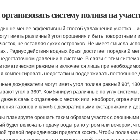
 организовать систему полива на участ
дин не менее эффективный способ увлажнения участка – и
огут иметь различный угол орошения и быть поворотными и
участок, не оставляя сухих островков. Не имеет смысла ис
ках . Радиус действия водных брызг достигает порядка 2 м
 недостаточном давлении в системе. В связи с этим систем
автоматическом режиме и включается лишь при необходимос
ся компенсировать недостатки и поддерживать постоянное 
чные дождеватели могут иметь угол полива равный 90°, 180
ывают угол в 360°. Комбинируя различные по углу системы
 даже в самых отдаленных местах или, наоборот, ограничи
нения газонов и клумб с декоративными кустарниками и де
вы планируете орошать таким образом участок с овощными 
ый будет включать подачу воды рано утром или вечером, чт
ной травой периодически придется косить. Чтобы поливная 
очтение разновидностям дождевателей, которые при ненадо