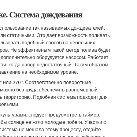
ке. Система дождевания
спользование так называемых дождевателей.
ли статичными. Это дает возможность поливать
пользовать подобный способ на небольших
етров. Не эффективным такой метод полива будет
а дополнительно оборудуется насосом. Работает
ти, когда напор недостаточный. Таким образом
давление на необходимом уровне.
° или 270°. Соответственно поворотные
, можно без труда обеспечить равномерный
ть территорию. Подобная система подходит для
ревьями.
культурами, следует предусмотреть таймер,
обы солнце не жгло молодые побеги. Участки с
система не мешала этому процессу, отдайте
бности прячутся в специальное углубление в