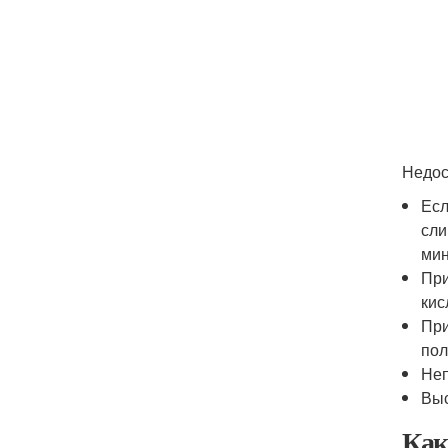
Недос
Есл
сли
мин
При
кис
При
пол
Неп
Выс
Как