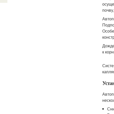
осуще
почву
Автоп
Подпо
Особе
констр
Дожде
к кор
Систе
капля
Уста
Автоп
неско
Сни