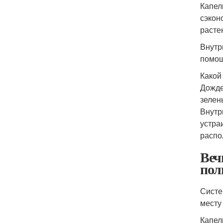
Капел
сэкон
расте
Внутр
помощ
Какой
Дожде
зелен
Внутр
устра
распо
Веч
пол
Систе
месту
Капел