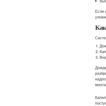
Вып
Если 
уложи
Как
Систе
Дож
Кап
Вну
Дожде
разбр
надпо
монта
Капел
посту