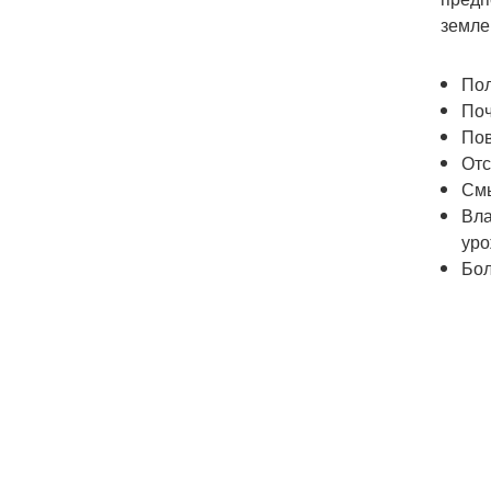
земле
Пол
Поч
Пов
Отс
Смы
Вла
уро
Бол