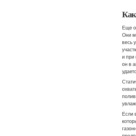
Как
Еще о
Они м
весь 
участ
и при
он в 
удает
Стати
охват
полив
увлаж
Если 
котор
газон
предп