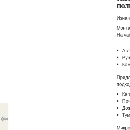
пол
Изнач
Монта
На ча
Авт
Руч
Ком
Предл
подхо
Кап
Поч
Дож
Тум
⇦
Микро