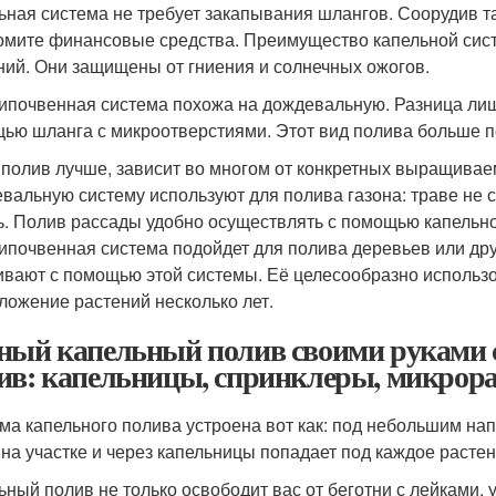
ьная система не требует закапывания шлангов. Соорудив т
омите финансовые средства. Преимущество капельной систе
ний. Они защищены от гниения и солнечных ожогов.
ипочвенная система похожа на дождевальную. Разница лишь
ью шланга с микроотверстиями. Этот вид полива больше п
 полив лучше, зависит во многом от конкретных выращивае
вальную систему используют для полива газона: траве не 
ь. Полив рассады удобно осуществлять с помощью капельно
ипочвенная система подойдет для полива деревьев или дру
ивают с помощью этой системы. Её целесообразно использов
ложение растений несколько лет.
ный капельный полив своими руками с
ив: капельницы, спринклеры, микрор
ма капельного полива устроена вот как: под небольшим на
 на участке и через капельницы попадает под каждое растен
ьный полив не только освободит вас от беготни с лейками, 