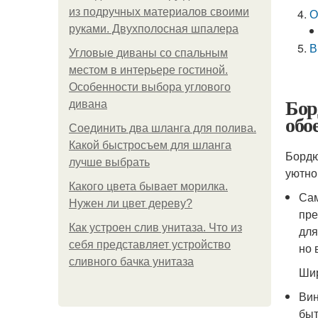
из подручных материалов своими
О
руками. Двухполосная шпалера
В
Угловые диваны со спальным
местом в интерьере гостиной.
Особенности выбора углового
Бор
дивана
обо
Соединить два шланга для полива.
Какой быстросъем для шланга
Бордю
лучше выбрать
уютно
Какого цвета бывает морилка.
Сам
Нужен ли цвет дереву?
пре
Как устроен слив унитаза. Что из
для
себя представляет устройство
но 
сливного бачка унитаза
Шир
Вин
быт