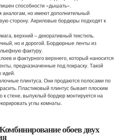
 лишен способности «дышать».
 аналогам, но имеют дополнительный
вую сторону. Акриловые бордюры подходят к
мага, верхний – декоративный текстиль.
ный, но и дорогой. Бордюрные ленты из
рельефную фактуру.
 слоев и фактурного верхнего, который наносится
нты, предназначенные под покраску. Такой
 идей.
олочные плинтуса. Они продаются полосами по
 красить. Пластиковый плинтус бывает плоским
о к стене, выпуклый бордюр монтируется на
корировать углы комнаты.
. Комбинирование обоев двух
ия