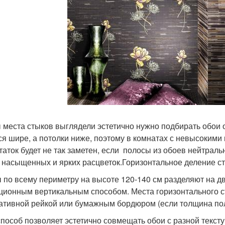
 места стыков выглядели эстетично нужно подбирать обои 
ся шире, а потолки ниже, поэтому в комнатах с невысокими
таток будет не так заметен, если полосы из обоев нейтраль
 насыщенных и ярких расцветок.Горизонтальное деление с
 по всему периметру на высоте 120-140 см разделяют на дв
ционным вертикальным способом. Места горизонтального 
ативной рейкой или бумажным бордюром (если толщина пол
способ позволяет эстетично совмещать обои с разной текст