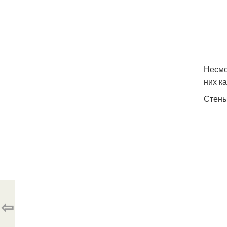
Несмо
них к
Стены
⇦