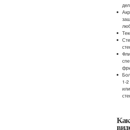
дел
Акр
защ
лю
Тек
Сте
сте
Фли
спе
фри
Бол
1-2
или
сте
Как
вид