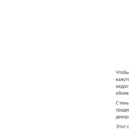
Чтобы
кажут
недос
обоев
Стены
тради
декор
Этот 