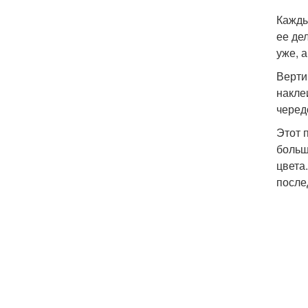
Кажды
ее де
уже, 
Верти
накле
черед
Этот 
больш
цвета
после