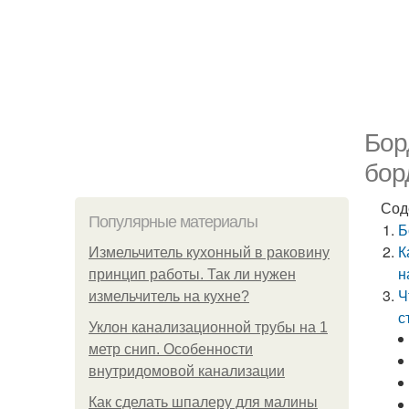
Бор
бор
Сод
Популярные материалы
Б
К
Измельчитель кухонный в раковину
н
принцип работы. Так ли нужен
Ч
измельчитель на кухне?
с
Уклон канализационной трубы на 1
метр снип. Особенности
внутридомовой канализации
Как сделать шпалеру для малины