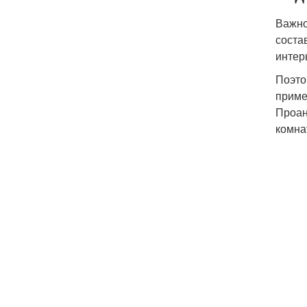
Важно
соста
интер
Поэто
приме
Проан
комна