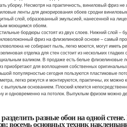
ать уборку. Несмотря на практичность, виниловый фриз не
иловые ленты для декорирования обоев сродни виниловым
итный слой, образованный эмульсией, нанесенной на лице
бым моющимся обоям.
стильные бордюры состоят из двух слоев. Нижний слой – бу
кловолоконный фриз на флизелиновой основе – самый проч
кловолокна не собирают пыль, легко моются, могут иметь 
зелиновая отделка для стен состоит из нескольких гладких
циальным валиком. В продаже есть белые флизелиновые ле
з приобретают для воплощения собственных оригинальных
ьшой популярностью сегодня пользуются пластиковые пот
 метра, легко режутся и монтируются, практичны, их можно
 с выпуклым основанием. Плоский клеится непосредственн
ну и одновременно на потолок. Выпуклым фризом можно де
 разделить разные обои на одной стене
ов: восемь основных техник наклеиван