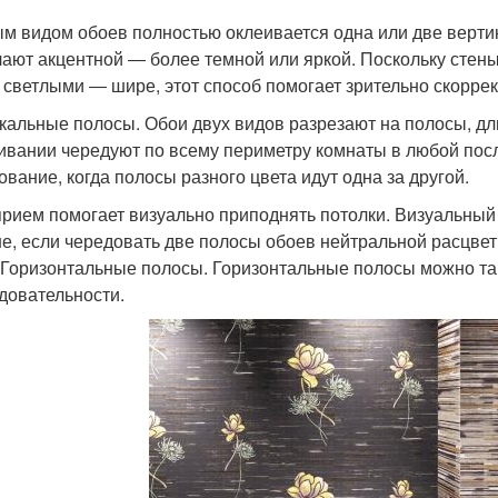
м видом обоев полностью оклеивается одна или две вертик
лают акцентной ― более темной или яркой. Поскольку сте
а светлыми ― шире, этот способ помогает зрительно скорре
кальные полосы. Обои двух видов разрезают на полосы, дл
ивании чередуют по всему периметру комнаты в любой пос
ование, когда полосы разного цвета идут одна за другой.
прием помогает визуально приподнять потолки. Визуальны
е, если чередовать две полосы обоев нейтральной расцвет
.Горизонтальные полосы. Горизонтальные полосы можно так
довательности.