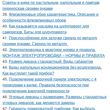
Советы и идеи по настольным, напольным и лампам
переноскам своими руками
39.
Флизелиновые обои характеристика. Описание и
особенности флизелиновых обоев
40.
Как называется насадка на шуруповерт для
саморезов. Биты для шуруповерта
41.
Приспособление для заточки сверла по металлу
своими руками. Сверла по металлу
42.
Электропроводка в квартире нормы и правила.
МОНТАЖ ЭЛЕКТРОПРОВОДКИ – НОРМЫ И ПРАВИЛА
43.
Размер дивана стандартный. Виды габаритов
44.
Виды напольных кондиционеров без воздуховода.
Как выглядит такой прибор?
45.
Подключение варочной панели электролюкс с 4
проводами к вилке. Правила безопасности при
подключении варочной поверхности
46.
Угловые диваны с размерами. Размеры стандартных
угловых диванов: как делаются замеры
47.
Габариты прикроватной тумбочки. Как выбрать