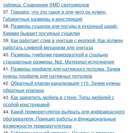
таблица. Сравнение SMD светодиодов
37.
Гриндер, что это такое и для чего он нужен.
Габаритные размеры и конструкция
38.
Размеры сушилок для посуды в кухонный шкаф.
Какими бывают посудные сушилки
39.
Как работает слив в унитазе с кнопкой. Как должен
работать сливной механизм для унитаза
40.
Размеры тумбочки прикроватной в спальню
стандартные размеры. №2. Материал исполнения
41.
Размеры профиля для натяжного потолка. Зачем
нужны профили для натяжных потолков
42.
Обратный клапан канализация 110. Зачем нужны
обратные клапана
43.
Как закрепить дюбель в стене. Типы дюбелей с
особой конструкцией
44.
Какой терморегулятор выбрать для инфракрасного
обогревателя. Принцип работы и функциональные
возможности терморегулятора
45.
Габариты ванной комнаты. Основные правила