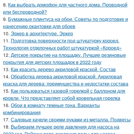
8.
Как выбрать домофон для частного дома. Проводной
или беспроводной?
9.
Бумажные плинтуса на обои. Советы по подготовке и
нанесению окантовки для обоев
10.
Эркер в архитектуре. Эркер
11.
Подготовка поверхности под штукатурку короед.
Технология отделочных работ штукатуркой «Короед»
12.
Детское покрытие на площадку. Лучшие резиновые
покрытия для детских площадок в 2022 году
13.
Как красить дерево акриловой краской. Состав
14.
Обработка дерева акриловой краской. Акриловая
краска для дерева: преимущества и недостатки состава
15.
Как пользоваться газовой горелкой с баллоном для
кровли. Что представляет собой кровельная горелка
16.
Обои в комнату темные тона. Варианты
комбинирования
17.
Садовые качели своими руками из металла. Подвесы
18.
Выбираем лучшее реле давления для насоса на
2022 год. Рейтинг реле давления воды для насоса