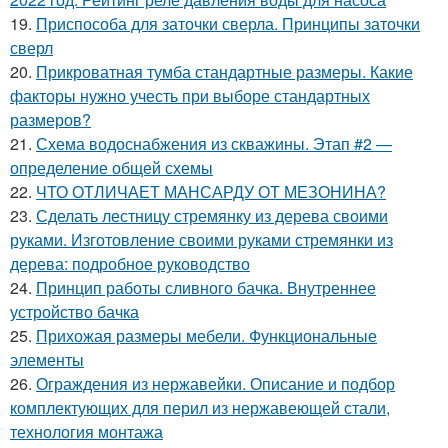
19.
Приспособа для заточки сверла. Принципы заточки
сверл
20.
Прикроватная тумба стандартные размеры. Какие
факторы нужно учесть при выборе стандартных
размеров?
21.
Схема водоснабжения из скважины. Этап #2 —
определение общей схемы
22.
ЧТО ОТЛИЧАЕТ МАНСАРДУ ОТ МЕЗОНИНА?
23.
Сделать лестницу стремянку из дерева своими
руками. Изготовление своими руками стремянки из
дерева: подробное руководство
24.
Принцип работы сливного бачка. Внутреннее
устройство бачка
25.
Прихожая размеры мебели. Функциональные
элементы
26.
Ограждения из нержавейки. Описание и подбор
комплектующих для перил из нержавеющей стали,
технология монтажа