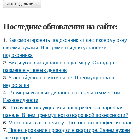
читать дальше →
Последние обновления на сайте:
1.
Как смонтировать подоконник к пластиковому окну
своими руками. Инструменты для установки
подоконника
2.
Виды угловых диванов по размеру. Стандарт
размеров угловых диванов
3.
Угловой диван в интерьере. Преимущества и
недостатки
4.
Размеры угловых диванов со спальным местом.
Разновидности
5.
Что лучше индукция или электрическая варочная
панель. В чем преимущество варочной поверхности?
6.
Можно ли класть плитку. Что говорят профессионалы
7.
Проектирование проводки в квартире. Зачем нужен
электропроект