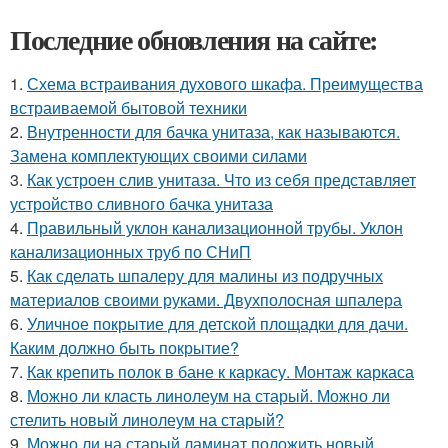
Последние обновления на сайте:
1.
Схема встраивания духового шкафа. Преимущества
встраиваемой бытовой техники
2.
Внутренности для бачка унитаза, как называются.
Замена комплектующих своими силами
3.
Как устроен слив унитаза. Что из себя представляет
устройство сливного бачка унитаза
4.
Правильный уклон канализационной трубы. Уклон
канализационных труб по СНиП
5.
Как сделать шпалеру для малины из подручных
материалов своими руками. Двухполосная шпалера
6.
Уличное покрытие для детской площадки для дачи.
Каким должно быть покрытие?
7.
Как крепить полок в бане к каркасу. Монтаж каркаса
8.
Можно ли класть линолеум на старый. Можно ли
стелить новый линолеум на старый?
9.
Можно ли на старый ламинат положить новый