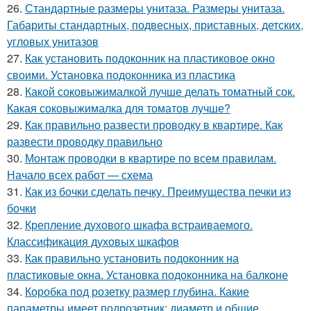
26.
Стандартные размеры унитаза. Размеры унитаза.
Габариты стандартных, подвесных, приставных, детских,
угловых унитазов
27.
Как установить подоконник на пластиковое окно
своими. Установка подоконника из пластика
28.
Какой соковыжималкой лучше делать томатный сок.
Какая соковыжималка для томатов лучше?
29.
Как правильно развести проводку в квартире. Как
развести проводку правильно
30.
Монтаж проводки в квартире по всем правилам.
Начало всех работ — схема
31.
Как из бочки сделать печку. Преимущества печки из
бочки
32.
Крепление духового шкафа встраиваемого.
Классификация духовых шкафов
33.
Как правильно установить подоконник на
пластиковые окна. Установка подоконника на балконе
34.
Коробка под розетку размер глубина. Какие
параметры имеет подрозетник: диаметр и общие