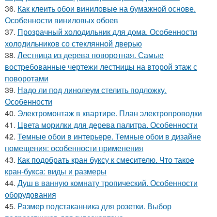
36.
Как клеить обои виниловые на бумажной основе.
Особенности виниловых обоев
37.
Прозрачный холодильник для дома. Особенности
холодильников со стеклянной дверью
38.
Лестница из дерева поворотная. Самые
востребованные чертежи лестницы на второй этаж с
поворотами
39.
Надо ли под линолеум стелить подложку.
Особенности
40.
Электромонтаж в квартире. План электропроводки
41.
Цвета морилки для дерева палитра. Особенности
42.
Темные обои в интерьере. Темные обои в дизайне
помещения: особенности применения
43.
Как подобрать кран буксу к смесителю. Что такое
кран-букса: виды и размеры
44.
Душ в ванную комнату тропический. Особенности
оборудования
45.
Размер подстаканника для розетки. Выбор