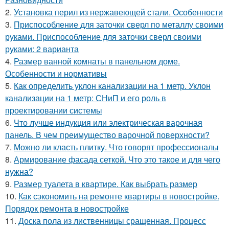
2.
Установка перил из нержавеющей стали. Особенности
3.
Приспособление для заточки сверл по металлу своими
руками. Приспособление для заточки сверл своими
руками: 2 варианта
4.
Размер ванной комнаты в панельном доме.
Особенности и нормативы
5.
Как определить уклон канализации на 1 метр. Уклон
канализации на 1 метр: СНиП и его роль в
проектировании системы
6.
Что лучше индукция или электрическая варочная
панель. В чем преимущество варочной поверхности?
7.
Можно ли класть плитку. Что говорят профессионалы
8.
Армирование фасада сеткой. Что это такое и для чего
нужна?
9.
Размер туалета в квартире. Как выбрать размер
10.
Как сэкономить на ремонте квартиры в новостройке.
Порядок ремонта в новостройке
11.
Доска пола из лиственницы сращенная. Процесс