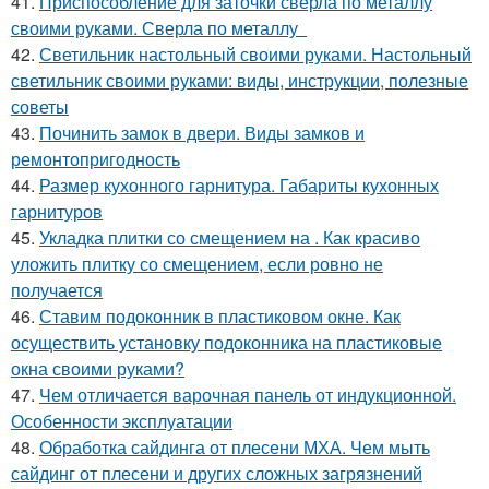
41.
Приспособление для заточки сверла по металлу
своими руками. Сверла по металлу
42.
Светильник настольный своими руками. Настольный
светильник своими руками: виды, инструкции, полезные
советы
43.
Починить замок в двери. Виды замков и
ремонтопригодность
44.
Размер кухонного гарнитура. Габариты кухонных
гарнитуров
45.
Укладка плитки со смещением на . Как красиво
уложить плитку со смещением, если ровно не
получается
46.
Ставим подоконник в пластиковом окне. Как
осуществить установку подоконника на пластиковые
окна своими руками?
47.
Чем отличается варочная панель от индукционной.
Особенности эксплуатации
48.
Обработка сайдинга от плесени МХА. Чем мыть
сайдинг от плесени и других сложных загрязнений