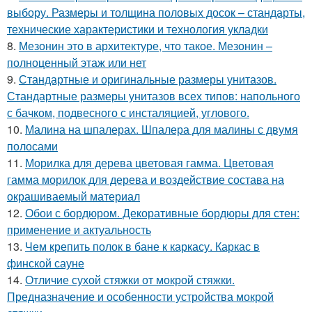
выбору. Размеры и толщина половых досок – стандарты,
технические характеристики и технология укладки
8.
Мезонин это в архитектуре, что такое. Мезонин –
полноценный этаж или нет
9.
Стандартные и оригинальные размеры унитазов.
Стандартные размеры унитазов всех типов: напольного
с бачком, подвесного с инсталяцией, углового.
10.
Малина на шпалерах. Шпалера для малины с двумя
полосами
11.
Морилка для дерева цветовая гамма. Цветовая
гамма морилок для дерева и воздействие состава на
окрашиваемый материал
12.
Обои с бордюром. Декоративные бордюры для стен:
применение и актуальность
13.
Чем крепить полок в бане к каркасу. Каркас в
финской сауне
14.
Отличие сухой стяжки от мокрой стяжки.
Предназначение и особенности устройства мокрой