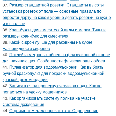
37.
Размер стандартной розетки. Стандарты высоты
установки розеток от пола — основные правила по
евростандарту на каком уровне делать розетки на кухне
и в спальне
38.
Кран-буксы для смесителей виды и марки. Типы и
размеры кран-букс для смесителя
39.
Какой сифон лучше для раковины на кухне.
Разновидности сифонов
40.
Поклейка метровых обоев на флизелиновой основе
для начинающих. Особенности флизелиновых обоев
41.
Пулевизатор для водоэмульсионки. Как выбрать
ручной краскопульт для покраски водоэмульсионной
краской: рекомендации
42.
Записаться на проверку счетчиков воды. Как не
попасться на удочку мошенников
43.
Как организовать систему полива на участке.
Система дождевания
44.
Сортамент металлопроката это. Определение