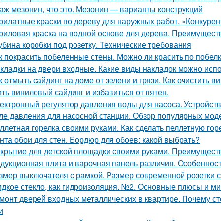
аж мезонин, что это. Мезонин — варианты конструкций
рилатные краски по дереву для наружных работ. «Конкурен
риловая краска на водной основе для дерева. Преимущест
убина коробки под розетку. Технические требования
к покрасить побеленные стены. Можно ли красить по побел
кладки на двери входные. Какие виды накладок можно исп
к отмыть сайдинг на доме от зелени и грязи. Как очистить в
ить виниловый сайдинг и избавиться от пятен.
ектронный регулятор давления воды для насоса. Устройств
ле давления для насосной станции. Обзор популярных мод
ллетная горелка своими руками. Как сделать пеллетную гор
нта обои для стен. Бордюр для обоев: какой выбрать?
крытие для детской площадки своими руками. Преимуществ
дукционная плита и варочная панель различия. Особеннос
змер выключателя с рамкой. Размер современной розетки с
дкое стекло, как гидроизоляция. №2. Основные плюсы и ми
монт дверей входных металлических в квартире. Почему с
и