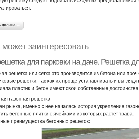
ную решетку следует подбирать исходя из предполагаемой на
уатироваться.
ь дальше →
 может заинтересовать
ешетка для парковки на даче. Решетка дл
ная решетка или сетка это производится из бетона или проч
иковые решетки, так как их проще устанавливать и выглядят 
иала пластик и бетон имеют свои собственные достоинства 
ная газонная решетка
ан рынка, именно с нее началась история укрепления газоно
тить бетонные плитки с ячейками из которых растет трава.
ные преимущества бетонных решеток: