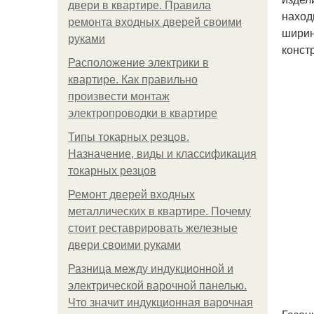
двери в квартире. Правила
наход
ремонта входных дверей своими
ширин
руками
конст
Расположение электрики в
квартире. Как правильно
произвести монтаж
электропроводки в квартире
Типы токарных резцов.
Назначение, виды и классификация
токарных резцов
Ремонт дверей входных
металлических в квартире. Почему
стоит реставрировать железные
двери своими руками
Разница между индукционной и
электрической варочной панелью.
Что значит индукционная варочная