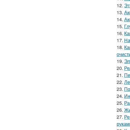
12.
Эт
13.
Ак
14.
Ак
15.
Гл
16.
Ка
17.
На
18.
Ка
очист
19.
Эл
20.
Ре
21.
Пе
22.
Ле
23.
По
24.
Ин
25.
Ра
26.
Жи
27.
Ре
рукам