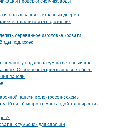
чика для проверки счетчика воды
а использования стеклянных дверей
ставляет пластиковый подоконник
сделать деревянное изголовье кровати
 Виды подложек
ь подложку под линолеум на бетонный пол
нающих. Особенности флизелиновых обоев
ения панели
ов
арочной панели к электросети: схемы
м 10 на 10 метров с мансардой: планировка с
арно?
оватных тумбочек для спальни