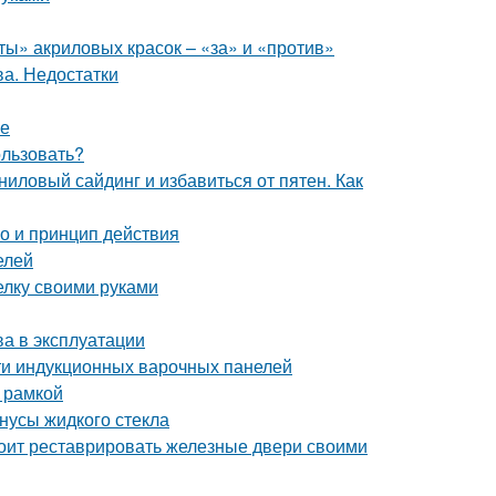
ты» акриловых красок – «за» и «против»
ва. Недостатки
ке
ользовать?
иниловый сайдинг и избавиться от пятен. Как
о и принцип действия
елей
елку своими руками
а в эксплуатации
ти индукционных варочных панелей
 рамкой
нусы жидкого стекла
тоит реставрировать железные двери своими