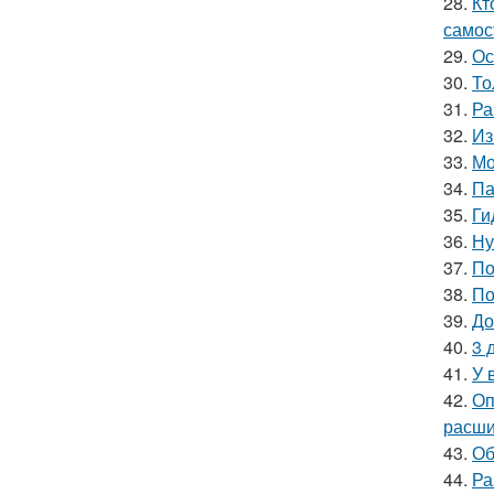
28.
Кт
самос
29.
Ос
30.
То
31.
Ра
32.
Из
33.
Мо
34.
Па
35.
Ги
36.
Ну
37.
По
38.
По
39.
До
40.
3 
41.
У 
42.
Оп
расши
43.
Об
44.
Ра