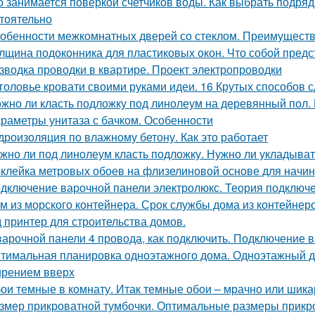
о занимается поверкой счетчиков воды. Как выбрать подряд
тоятельно
обенности межкомнатных дверей со стеклом. Преимуществ
лщина подоконника для пластиковых окон. Что собой пред
зводка проводки в квартире. Проект электропроводки
головье кровати своими руками идеи. 16 Крутых способов 
жно ли класть подложку под линолеум на деревянный пол.
раметры унитаза с бачком. Особенности
дроизоляция по влажному бетону. Как это работает
жно ли под линолеум класть подложку. Нужно ли укладыват
клейка метровых обоев на флизелиновой основе для начи
дключение варочной панели электролюкс. Теория подключ
м из морского контейнера. Срок службы дома из контейнер
д принтер для строительства домов.
варочной панели 4 провода, как подключить. Подключение в
тимальная планировка одноэтажного дома. Одноэтажный до
рением вверх
ои темные в комнату. Итак темные обои – мрачно или шик
змер прикроватной тумбочки. Оптимальные размеры прикр