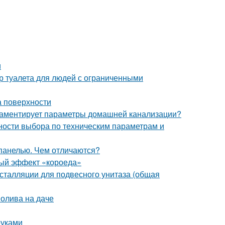
и
р туалета для людей с ограниченными
а поверхности
гламентирует параметры домашней канализации?
ности выбора по техническим параметрам и
 панелью. Чем отличаются?
ьный эффект «короеда»
сталляции для подвесного унитаза (общая
полива на даче
руками