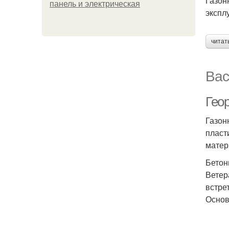
Газон
панель и электрическая
экспл
читат
Вас
Геор
Газон
пласт
матер
Бетон
Ветер
встре
Основ