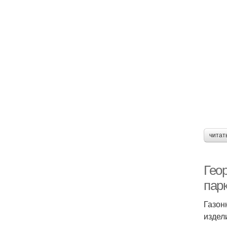
читат
Гео
пар
Газон
издел