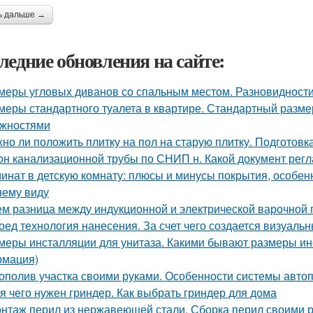
ь дальше →
ледние обновления на сайте:
меры угловых диванов со спальным местом. Разновидност
меры стандартного туалета в квартире. Стандартный разме
жностями
но ли положить плитку на пол на старую плитку. Подготовк
он канализационной трубы по СНИП н. Какой документ ре
инат в детскую комнату: плюсы и минусы покрытия, особен
ему виду
ем разница между индукционной и электрической варочной
оед технология нанесения. За счет чего создается визуал
меры инсталляции для унитаза. Какими бывают размеры ин
мация)
ополив участка своими руками. Особенности системы авто
я чего нужен гриндер. Как выбрать гриндер для дома
нтаж перил из нержавеющей стали. Сборка перил своими 