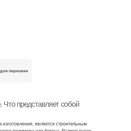
для парковки
. Что представляет собой
ла изготовления, является строительным
еского полимера или бетона. Размер ячеек