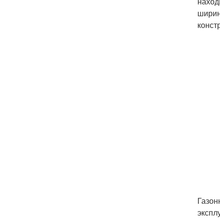
наход
ширин
конст
Газон
экспл