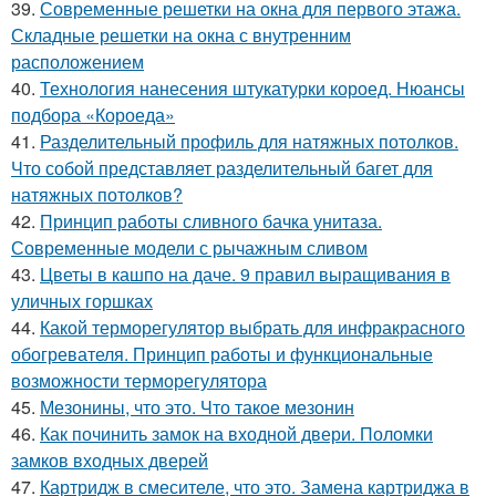
39.
Современные решетки на окна для первого этажа.
Складные решетки на окна с внутренним
расположением
40.
Технология нанесения штукатурки короед. Нюансы
подбора «Короеда»
41.
Разделительный профиль для натяжных потолков.
Что собой представляет разделительный багет для
натяжных потолков?
42.
Принцип работы сливного бачка унитаза.
Современные модели с рычажным сливом
43.
Цветы в кашпо на даче. 9 правил выращивания в
уличных горшках
44.
Какой терморегулятор выбрать для инфракрасного
обогревателя. Принцип работы и функциональные
возможности терморегулятора
45.
Мезонины, что это. Что такое мезонин
46.
Как починить замок на входной двери. Поломки
замков входных дверей
47.
Картридж в смесителе, что это. Замена картриджа в