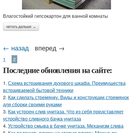
Влагостойкий гипсокартон для ванной комнаты
читать дальше →
← назад
вперед →
1
2
Последние обновления на сайте:
1.
Схема встраивания духового шкафа. Преимущества
встраиваемой бытовой техники
2.
Как сделать стремянку. Виды и конструкции стремянок
для сборки своими руками
3.
Как устроен слив унитаза. Что из себя представляет
устройство сливного бачка унитаза
4.
Устройство смыва в бачке унитаза. Механизм слива
5.
Как положить плитку на старую плитку. Можно ли