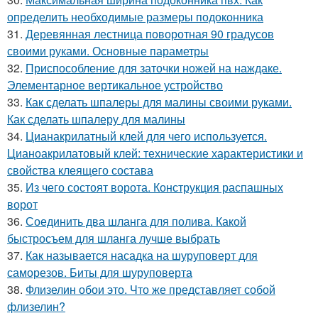
определить необходимые размеры подоконника
31.
Деревянная лестница поворотная 90 градусов
своими руками. Основные параметры
32.
Приспособление для заточки ножей на наждаке.
Элементарное вертикальное устройство
33.
Как сделать шпалеры для малины своими руками.
Как сделать шпалеру для малины
34.
Цианакрилатный клей для чего используется.
Цианоакрилатовый клей: технические характеристики и
свойства клеящего состава
35.
Из чего состоят ворота. Конструкция распашных
ворот
36.
Соединить два шланга для полива. Какой
быстросъем для шланга лучше выбрать
37.
Как называется насадка на шуруповерт для
саморезов. Биты для шуруповерта
38.
Флизелин обои это. Что же представляет собой
флизелин?