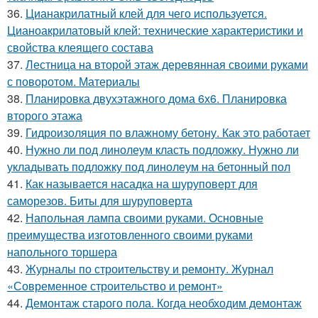
36.
Цианакрилатный клей для чего используется.
Цианоакрилатовый клей: технические характеристики и
свойства клеящего состава
37.
Лестница на второй этаж деревянная своими руками
с поворотом. Материалы
38.
Планировка двухэтажного дома 6х6. Планировка
второго этажа
39.
Гидроизоляция по влажному бетону. Как это работает
40.
Нужно ли под линолеум класть подложку. Нужно ли
укладывать подложку под линолеум на бетонный пол
41.
Как называется насадка на шуруповерт для
саморезов. Биты для шуруповерта
42.
Напольная лампа своими руками. Основные
преимущества изготовленного своими руками
напольного торшера
43.
Журналы по строительству и ремонту. Журнал
«Современное строительство и ремонт»
44.
Демонтаж старого пола. Когда необходим демонтаж