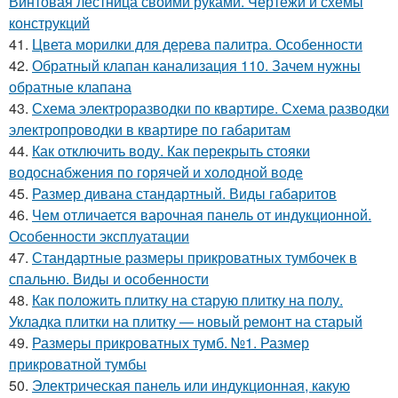
Винтовая лестница своими руками. Чертежи и схемы
конструкций
41.
Цвета морилки для дерева палитра. Особенности
42.
Обратный клапан канализация 110. Зачем нужны
обратные клапана
43.
Схема электроразводки по квартире. Схема разводки
электропроводки в квартире по габаритам
44.
Как отключить воду. Как перекрыть стояки
водоснабжения по горячей и холодной воде
45.
Размер дивана стандартный. Виды габаритов
46.
Чем отличается варочная панель от индукционной.
Особенности эксплуатации
47.
Стандартные размеры прикроватных тумбочек в
спальню. Виды и особенности
48.
Как положить плитку на старую плитку на полу.
Укладка плитки на плитку — новый ремонт на старый
49.
Размеры прикроватных тумб. №1. Размер
прикроватной тумбы
50.
Электрическая панель или индукционная, какую