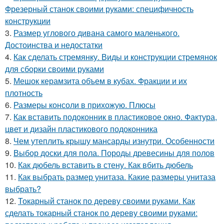
Фрезерный станок своими руками: специфичность
конструкции
3.
Размер углового дивана самого маленького.
Достоинства и недостатки
4.
Как сделать стремянку. Виды и конструкции стремянок
для сборки своими руками
5.
Мешок керамзита объем в кубах. Фракции и их
плотность
6.
Размеры консоли в прихожую. Плюсы
7.
Как вставить подоконник в пластиковое окно. Фактура,
цвет и дизайн пластикового подоконника
8.
Чем утеплить крышу мансарды изнутри. Особенности
9.
Выбор доски для пола. Породы древесины для полов
10.
Как дюбель вставить в стену. Как вбить дюбель
11.
Как выбрать размер унитаза. Какие размеры унитаза
выбрать?
12.
Токарный станок по дереву своими руками. Как
сделать токарный станок по дереву своими руками: