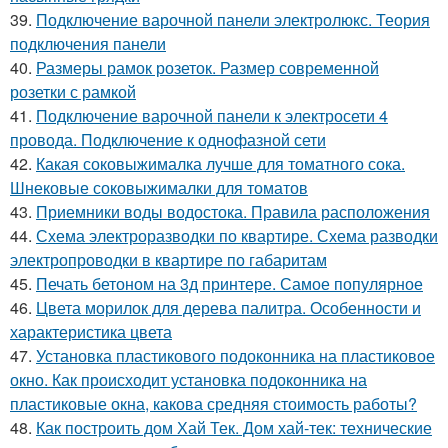
39.
Подключение варочной панели электролюкс. Теория
подключения панели
40.
Размеры рамок розеток. Размер современной
розетки с рамкой
41.
Подключение варочной панели к электросети 4
провода. Подключение к однофазной сети
42.
Какая соковыжималка лучше для томатного сока.
Шнековые соковыжималки для томатов
43.
Приемники воды водостока. Правила расположения
44.
Схема электроразводки по квартире. Схема разводки
электропроводки в квартире по габаритам
45.
Печать бетоном на 3д принтере. Самое популярное
46.
Цвета морилок для дерева палитра. Особенности и
характеристика цвета
47.
Установка пластикового подоконника на пластиковое
окно. Как происходит установка подоконника на
пластиковые окна, какова средняя стоимость работы?
48.
Как построить дом Хай Тек. Дом хай-тек: технические