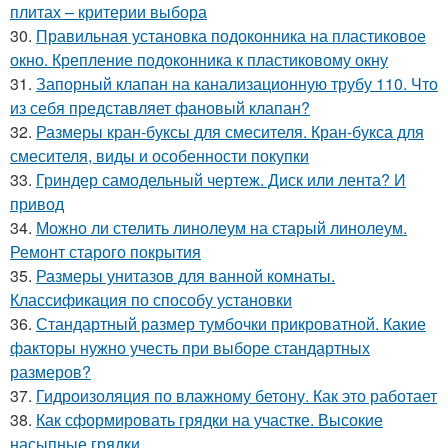
плитах – критерии выбора
30.
Правильная установка подоконника на пластиковое
окно. Крепление подоконника к пластиковому окну
31.
Запорный клапан на канализационную трубу 110. Что
из себя представляет фановый клапан?
32.
Размеры кран-буксы для смесителя. Кран-букса для
смесителя, виды и особенности покупки
33.
Гриндер самодельный чертеж. Диск или лента? И
привод
34.
Можно ли стелить линолеум на старый линолеум.
Ремонт старого покрытия
35.
Размеры унитазов для ванной комнаты.
Классификация по способу установки
36.
Стандартный размер тумбочки прикроватной. Какие
факторы нужно учесть при выборе стандартных
размеров?
37.
Гидроизоляция по влажному бетону. Как это работает
38.
Как сформировать грядки на участке. Высокие
насыпные грядки