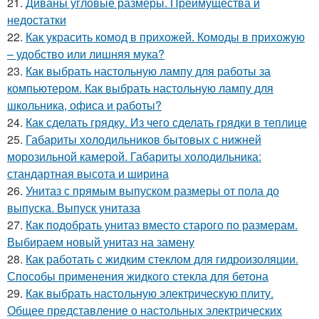
21.
Диваны угловые размеры. Преимущества и
недостатки
22.
Как украсить комод в прихожей. Комоды в прихожую
– удобство или лишняя мука?
23.
Как выбрать настольную лампу для работы за
компьютером. Как выбрать настольную лампу для
школьника, офиса и работы?
24.
Как сделать грядку. Из чего сделать грядки в теплице
25.
Габариты холодильников бытовых с нижней
морозильной камерой. Габариты холодильника:
стандартная высота и ширина
26.
Унитаз с прямым выпуском размеры от пола до
выпуска. Выпуск унитаза
27.
Как подобрать унитаз вместо старого по размерам.
Выбираем новый унитаз на замену
28.
Как работать с жидким стеклом для гидроизоляции.
Способы применения жидкого стекла для бетона
29.
Как выбрать настольную электрическую плиту.
Общее представление о настольных электрических