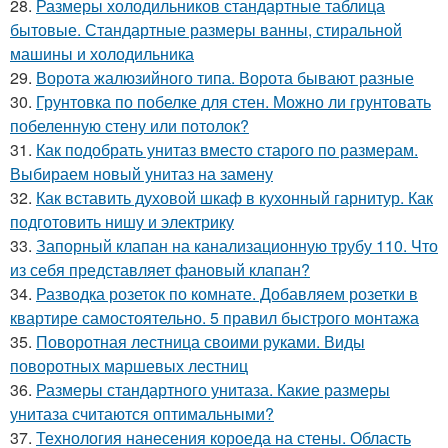
28.
Размеры холодильников стандартные таблица
бытовые. Стандартные размеры ванны, стиральной
машины и холодильника
29.
Ворота жалюзийного типа. Ворота бывают разные
30.
Грунтовка по побелке для стен. Можно ли грунтовать
побеленную стену или потолок?
31.
Как подобрать унитаз вместо старого по размерам.
Выбираем новый унитаз на замену
32.
Как вставить духовой шкаф в кухонный гарнитур. Как
подготовить нишу и электрику
33.
Запорный клапан на канализационную трубу 110. Что
из себя представляет фановый клапан?
34.
Разводка розеток по комнате. Добавляем розетки в
квартире самостоятельно. 5 правил быстрого монтажа
35.
Поворотная лестница своими руками. Виды
поворотных маршевых лестниц
36.
Размеры стандартного унитаза. Какие размеры
унитаза считаются оптимальными?
37.
Технология нанесения короеда на стены. Область