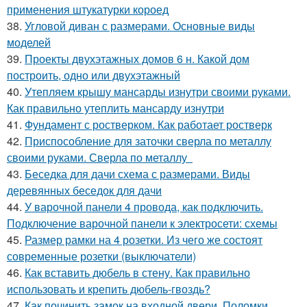
применения штукатурки короед
38.
Угловой диван с размерами. Основные виды
моделей
39.
Проекты двухэтажных домов 6 н. Какой дом
построить, одно или двухэтажный
40.
Утепляем крышу мансарды изнутри своими руками.
Как правильно утеплить мансарду изнутри
41.
Фундамент с ростверком. Как работает ростверк
42.
Приспособление для заточки сверла по металлу
своими руками. Сверла по металлу
43.
Беседка для дачи схема с размерами. Виды
деревянных беседок для дачи
44.
У варочной панели 4 провода, как подключить.
Подключение варочной панели к электросети: схемы
45.
Размер рамки на 4 розетки. Из чего же состоят
современные розетки (выключатели)
46.
Как вставить дюбель в стену. Как правильно
использовать и крепить дюбель-гвоздь?
47.
Как починить замок на входной двери. Поломки