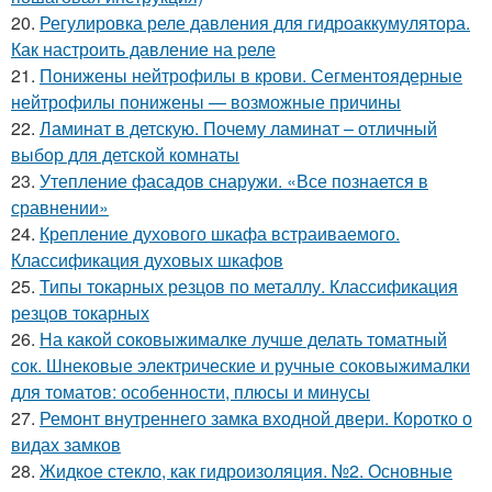
20.
Регулировка реле давления для гидроаккумулятора.
Как настроить давление на реле
21.
Понижены нейтрофилы в крови. Сегментоядерные
нейтрофилы понижены — возможные причины
22.
Ламинат в детскую. Почему ламинат – отличный
выбор для детской комнаты
23.
Утепление фасадов снаружи. «Все познается в
сравнении»
24.
Крепление духового шкафа встраиваемого.
Классификация духовых шкафов
25.
Типы токарных резцов по металлу. Классификация
резцов токарных
26.
На какой соковыжималке лучше делать томатный
сок. Шнековые электрические и ручные соковыжималки
для томатов: особенности, плюсы и минусы
27.
Ремонт внутреннего замка входной двери. Коротко о
видах замков
28.
Жидкое стекло, как гидроизоляция. №2. Основные