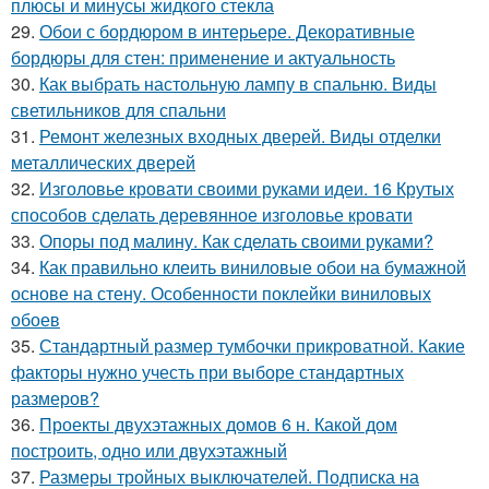
плюсы и минусы жидкого стекла
29.
Обои с бордюром в интерьере. Декоративные
бордюры для стен: применение и актуальность
30.
Как выбрать настольную лампу в спальню. Виды
светильников для спальни
31.
Ремонт железных входных дверей. Виды отделки
металлических дверей
32.
Изголовье кровати своими руками идеи. 16 Крутых
способов сделать деревянное изголовье кровати
33.
Опоры под малину. Как сделать своими руками?
34.
Как правильно клеить виниловые обои на бумажной
основе на стену. Особенности поклейки виниловых
обоев
35.
Стандартный размер тумбочки прикроватной. Какие
факторы нужно учесть при выборе стандартных
размеров?
36.
Проекты двухэтажных домов 6 н. Какой дом
построить, одно или двухэтажный
37.
Размеры тройных выключателей. Подписка на