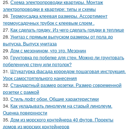
25.
Схема электропроводки квартиры. Монтаж
электропроводки в квартире: типы и схемы
26.
Термоусадка клеевая размеры. Ассортимент
термоусадочных трубок с клеевым слоем .
27.
Как сделать грядку. Из чего сделать грядки в теплице
28.
Унитаз с прямым выпуском размеры от пола до
выпуска. Выпуск унитаза
29.
Дом с мезонином, что это. Мезонин
30.
Грунтовка по побелке для стен. Можно ли грунтовать
побеленную стену или потолок?
31.
Штукатурка фасада короедом пошаговая инструкция.
Урок самостоятельного нанесения
32.
Стандартный размер розетки. Размер современной
розетки с рамкой
33.
Стиль лофт обои. Общие характеристики
34.
Как укладывать линолеум на старый линолеум.
Оценка поверхности
35.
Дом из морского контейнера 40 футов. Проекты
домов из морских контейнеров