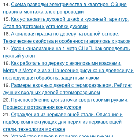
14.
Схема разводки электричества в квартире. Общие
правила монтажа электропроводки
15.
Как установить духовой шкаф в кухонный гарнитур.
Этап подготовки к установки духовки
16.
Акриловая краска по дереву на водной основе.
Технические свойства и особенности акриловых красок
17.
Уклон канализации на 1 метр СНиП. Как определить
нужный уклон
18.
Как работать по дереву с акриловыми красками.
Метод 2 Метод 2 из 3: Нанесение рисунка на древесину и
последующая обработка защитным лаком
19.
Размеры входных дверей с терморазрывом. Рейтинг
лучших входных дверей с терморазрывом
20.
Приспособление для заточки сверл своими руками.
Процесс изготовления кондуктора
21.
Ограждения из нержавеющей стали. Описание и
подбор комплектующих для перил из нержавеющей
стали, технология монтажа
22.
Устройство полков в парилке своими руками.