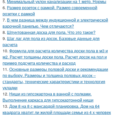
5.
Минимальный уклон канализации на 1 метр. Нормы
6.
Размер розеток с рамкой. Размер современной
розетки с рамкой
7.
В чем разница между индукционной и электрической
варочной панелью. Чем отличаются?
8.
Шпунтованная доска для пола. Что это такое?
9.
Шаг лаг для пола из досок. Базовые данные для
расчета
10.
Формула для расчета количества доски пола в м3 и
м2. Расчет толщины доски пола. Расчет досок на пол и
пример подсчета количества и расход
11.
Основные размеры половой доски и рекомендации
по выбору. Размеры и толщина половых досок –
стандарты, технические характеристики и технология
укладки
12.
Ниши из гипсокартона в ванной с полками.
Выполнение каркаса для гипсокартонной ниши
13.
Дом 8 на 8 с мансардой планировка. Дом на 64
квадрата хватит ли жилой площади семье из 4 х человек