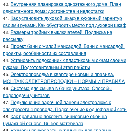
40.
Внутренняя планировка одноэтажного дома. План
одноэтажного дома: достоинства и недостатки
41.
Как установить духовой шкаф в кухонный гарнитур
своими руками. Как обустроить место под духовой шкаф
42.
Размеры тройных выключателей. Подписка на
рассылку
43.
Проект бани с жилой мансардой. Бани с мансардой:
проекты, особенности их составления
44.
Установить подоконник к пластиковым окнам своими
руками. Подготовительный этап работы
45.
Электропроводка в квартире нормы и правила.
МОНТАЖ ЭЛЕКТРОПРОВОДКИ – НОРМЫ И ПРАВИЛА
46.
Система для смыва в бачке унитаза. Способы
водоподачи унитазов
47.
Подключение варочной панели электролюкс к
электросети 4 провода. Подключение к однофазной сети
48.
Как правильно поклеить виниловые обои на
бумажной основе. Выбор материала
49.
Размеры прикроватных тумбочек для спальни.