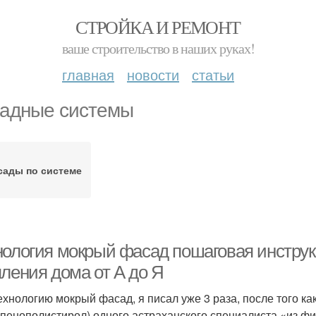
СТРОЙКА И РЕМОНТ
ваше строительство в наших руках!
главная
новости
статьи
адные системы
сады по системе
нология мокрый фасад пошаговая инструк
пления дома от А до Я
ехнологию мокрый фасад, я писал уже 3 раза, после того к
пенополистирол) одного астраханского специалиста «из фи