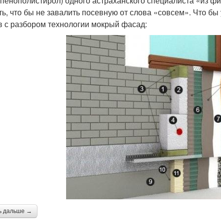
пенополистирол) одного астраханского специалиста «из фи
ть, что бы не завалить посевную от слова «совсем». Что б
в с разбором технологии мокрый фасад:
ь дальше →