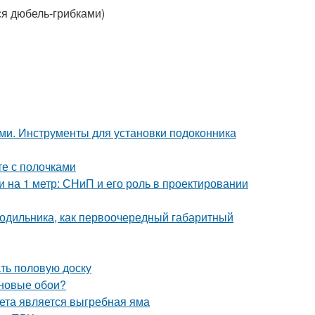
ся дюбель-грибками)
ами. Инструменты для установки подоконника
те с полочками
и на 1 метр: СНиП и его роль в проектировании
одильника, как первоочередный габаритный
ать половую доску
иновые обои?
лета является выгребная яма