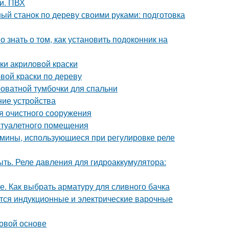
ми. ПВХ
ный станок по дереву своими руками: подготовка
о знать о том, как установить подоконник на
ки акриловой краски
вой краски по дереву
оватной тумбочки для спальни
ние устройства
ия очистного сооружения
 туалетного помещения
рмины, использующиеся при регулировке реле
ыть. Реле давления для гидроаккумулятора:
е. Как выбрать арматуру для сливного бачка
ются индукционные и электрические варочные
овой основе