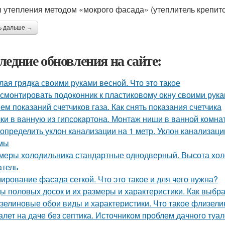
 утепления методом «мокрого фасада» (утеплитель крепит
ь дальше →
ледние обновления на сайте:
лая грядка своими руками весной. Что это такое
 смонтировать подоконник к пластиковому окну своими рук
ем показаний счетчиков газа. Как снять показания счетчика
ки в ванную из гипсокартона. Монтаж ниши в ванной комна
 определить уклон канализации на 1 метр. Уклон канализаци
мы
меры холодильника стандартные однодверный. Высота хол
атель
ирование фасада сеткой. Что это такое и для чего нужна?
ы половых досок и их размеры и характеристики. Как выбр
зелиновые обои виды и характеристики. Что такое флизел
алет на даче без септика. Источником проблем дачного туа