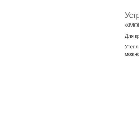
Уст
«мо
Для к
Утепл
можно