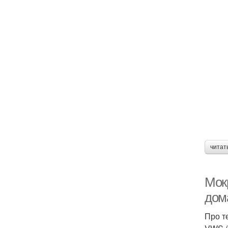
читат
Мок
дома
Про т