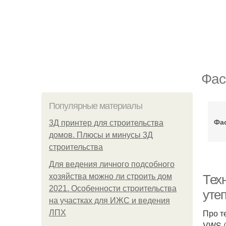
Фас
Популярные материалы
Фа
3Д принтер для строительства
домов. Плюсы и минусы 3Д
строительства
Для ведения личного подсобного
хозяйства можно ли строить дом
Тех
2021. Особенности строительства
уте
на участках для ИЖС и ведения
Про т
ЛПХ
VWS (