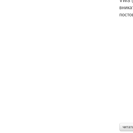
VWS (
вника
посто
читат