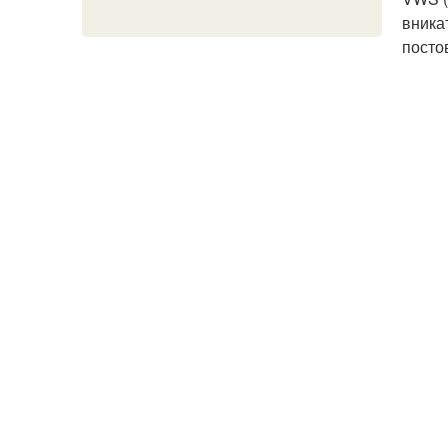
вника
посто