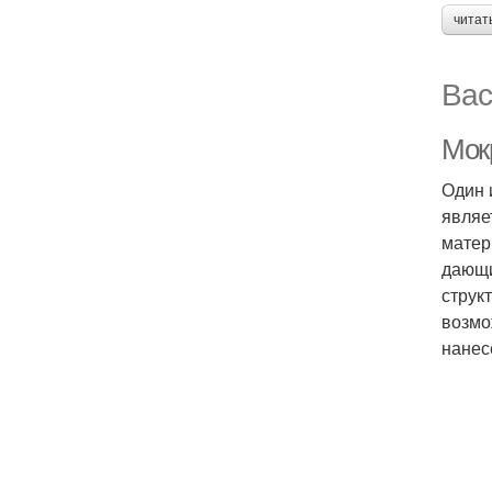
читат
Вас
Мок
Один 
являе
матер
дающи
струк
возмо
нанес