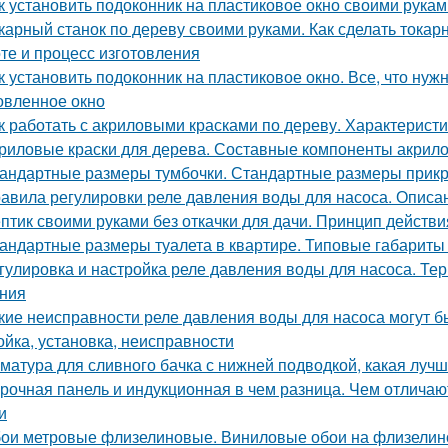
к установить подоконник на пластиковое окно своими рука
карный станок по дереву своими руками. Как сделать токар
оте и процесс изготовления
к установить подоконник на пластиковое окно. Все, что нужн
овленное окно
к работать с акриловыми красками по дереву. Характеристи
риловые краски для дерева. Составные компоненты акрило
андартные размеры тумбочки. Стандартные размеры прикр
авила регулировки реле давления воды для насоса. Описа
птик своими руками без откачки для дачи. Принцип действ
андартные размеры туалета в квартире. Типовые габариты
гулировка и настройка реле давления воды для насоса. Те
ния
кие неисправности реле давления воды для насоса могут б
ойка, установка, неисправности
матура для сливного бачка с нижней подводкой, какая лучш
рочная панель и индукционная в чем разница. Чем отлича
и
ои метровые флизелиновые. Виниловые обои на флизелин