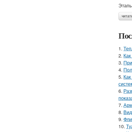
Этапы
читат
Пос
1.
Теп
2.
Как
3.
При
4.
Пол
5.
Как
систе
6.
Раз
показ
7.
Арм
8.
Вид
9.
Фли
10.
Ту