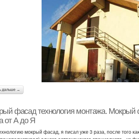
ь дальше →
рый фасад технология монтажа. Мокрый 
 от А до Я
ехнологию мокрый фасад, я писал уже 3 раза, после того к