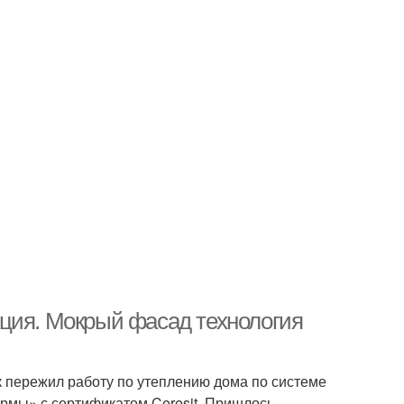
ция. Мокрый фасад технология
ак пережил работу по утеплению дома по системе
рмы» с сертификатом Ceresit. Пришлось