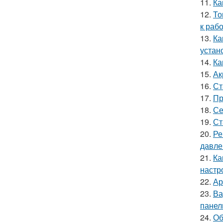
11.
Ка
12.
То
к раб
13.
Ка
устан
14.
Ка
15.
Ак
16.
Ст
17.
Пр
18.
Се
19.
Ст
20.
Ре
давле
21.
Ка
настр
22.
Ар
23.
Ва
панел
24.
Об