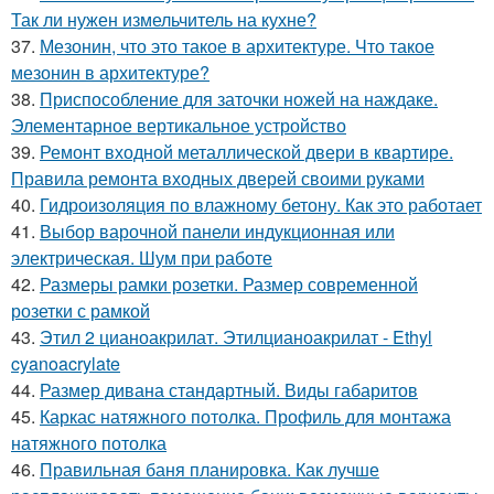
Так ли нужен измельчитель на кухне?
37.
Мезонин, что это такое в архитектуре. Что такое
мезонин в архитектуре?
38.
Приспособление для заточки ножей на наждаке.
Элементарное вертикальное устройство
39.
Ремонт входной металлической двери в квартире.
Правила ремонта входных дверей своими руками
40.
Гидроизоляция по влажному бетону. Как это работает
41.
Выбор варочной панели индукционная или
электрическая. Шум при работе
42.
Размеры рамки розетки. Размер современной
розетки с рамкой
43.
Этил 2 цианоакрилат. Этилцианоакрилат - Ethyl
cyanoacrylate
44.
Размер дивана стандартный. Виды габаритов
45.
Каркас натяжного потолка. Профиль для монтажа
натяжного потолка
46.
Правильная баня планировка. Как лучше