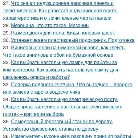
27.
Что значит индукционная варочная панель и
электрическая. Как работает индукционная плита:
характеристика и отличительные черты панели
28.
Мезонина, что это такое. Мезонин
29.
Размер доски для пола. Виды половых досок
30.
Устанавливаем пластиковый подоконник. Подготовка
31.
Виниловые обои на бумажной основе, как клеить.
Что такое виниловые обои на бумажной основе
32.
Как выбрать настольную лампу для работы за
компьютером. Как выбрать настольную лампу для
школьника, офиса и работы?
33.
Поверка водяного счетчика. Что выгоднее – поверка
или замена старого водосчетчика
34.
Как выбрать настольную электрическую плиту.
Общее представление о настольных электрических
плитах – критерии выбора
35.
Самодельный фрезерный станок по дереву.
Устройство фрезерного станка по дереву
36.
Измельчитель кухонный в раковину принцип работы.