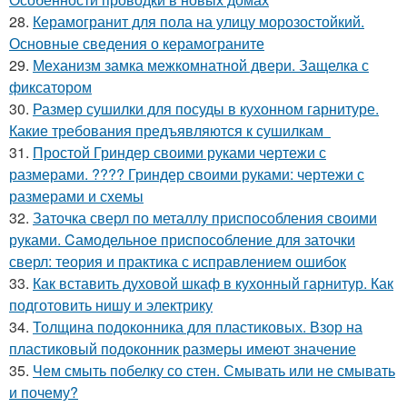
28.
Керамогранит для пола на улицу морозостойкий.
Основные сведения о керамограните
29.
Механизм замка межкомнатной двери. Защелка с
фиксатором
30.
Размер сушилки для посуды в кухонном гарнитуре.
Какие требования предъявляются к сушилкам
31.
Простой Гриндер своими руками чертежи с
размерами. ???? Гриндер своими руками: чертежи с
размерами и схемы
32.
Заточка сверл по металлу приспособления своими
руками. Cамодельное приспособление для заточки
сверл: теория и практика с исправлением ошибок
33.
Как вставить духовой шкаф в кухонный гарнитур. Как
подготовить нишу и электрику
34.
Толщина подоконника для пластиковых. Взор на
пластиковый подоконник размеры имеют значение
35.
Чем смыть побелку со стен. Смывать или не смывать
и почему?