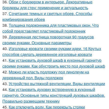
36.
Обои с бордюром в интерьере. Декоративные
бордюры для стен: применение и актуальность
37.
Сочетание темных и светлых обоев. Способы
комбинирования обоев
38.
Толщина подоконника для пластиковых окон. Что
собой представляет пластиковый подоконник
39.
Деревянная лестница поворотная 90 градусов
своими руками. Основные параметры
40.
Изголовье кровати своими руками идеи. 16 Крутых
способов сделать деревянное изголовье кровати
41.
Как установить духовой шкаф в кухонный гарнитур
своими руками. Как обустроить место под духовой шкаф
42.
Можно ли класть подложку под линолеум на
деревянный пол. Виды подложек
43.
Устройство вытяжной вентиляции. Виды вентиляции
44.
Как установить духовку встроенную в кухонный
гарнитур. Основные типы конструкций духовых шкафов.
Правильно размещаем технику
45.
Как отключить воду. Как перекрыть стояки