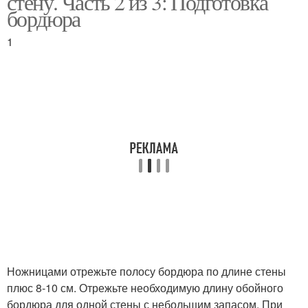
стену. Часть 2 из 3: Подготовка
бордюра
1
Виниловый бордюр
Бумажные бордюры
Бордюры под обои
Бордюр на обои
Бордюр на виниловые
Бумажный бордюр
обои
Ножницами отрежьте полосу бордюра по длине стены
Потолочный бордюр
Декоративный бордюр
плюс 8-10 см. Отрежьте необходимую длину обойного
бордюра для одной стены с небольшим запасом. При