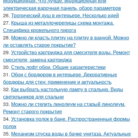
индукционная. Что лучше: индукционная или
электрическая варочная панель, обзор параметров
26.
Тропический душ в интерьере. Несколько идей
27.
Крыша из металлочерепицы схема монтажа.
Специфика кровельного пирога
28.
Можно ли класть плитку на плитку в ванной. Можно
ли оставлять старое покрытие?
29.
Устройство картриджа для смесителя воды. Ремонт
смесителя, замена картриджа
30.
Стиль лофт обои. Общие характеристики
31.
Обои с бордюром в интерьере. Декоративные
бордюры для стен: применение и актуальность
32.
Как выбрать настольную лампу в спальню. Виды
светильников для спальни
33.
Можно ли стелить линолеум на старый линолеум.
Ремонт старого покрытия
34.
Установка полок в бане. Распространенные формы
полок
35.
Механизм спуска воды в бачке унитаза. Актуальные