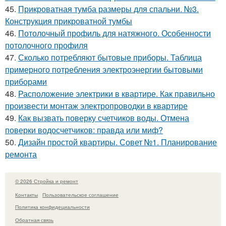
45.
Прикроватная тумба размеры для спальни. №3.
Конструкция прикроватной тумбы
46.
Потолочный профиль для натяжного. Особенности
потолочного профиля
47.
Сколько потребляют бытовые приборы. Таблица
примерного потребления электроэнергии бытовыми
приборами
48.
Расположение электрики в квартире. Как правильно
произвести монтаж электропроводки в квартире
49.
Как вызвать поверку счетчиков воды. Отмена
поверки водосчетчиков: правда или миф?
50.
Дизайн простой квартиры. Совет №1. Планирование
ремонта
© 2026 Стройка и ремонт
Контакты
Пользовательское соглашение
Политика конфидециальности
Обратная связь