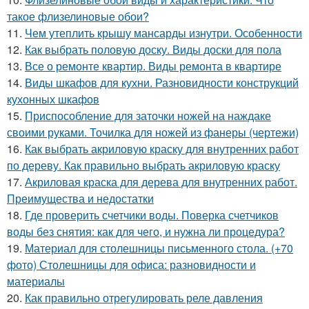
такое флизелиновые обои?
11.
Чем утеплить крышу мансарды изнутри. Особенности
12.
Как выбрать половую доску. Виды доски для пола
13.
Все о ремонте квартир. Виды ремонта в квартире
14.
Виды шкафов для кухни. Разновидности конструкций
кухонных шкафов
15.
Приспособление для заточки ножей на наждаке
своими руками. Точилка для ножей из фанеры (чертежи)
16.
Как выбрать акриловую краску для внутренних работ
по дереву. Как правильно выбрать акриловую краску
17.
Акриловая краска для дерева для внутренних работ.
Преимущества и недостатки
18.
Где проверить счетчики воды. Поверка счетчиков
воды без снятия: как для чего, и нужна ли процедура?
19.
Материал для столешницы письменного стола. (+70
фото) Столешницы для офиса: разновидности и
материалы
20.
Как правильно отрегулировать реле давления