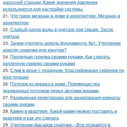
насосной станции. Какие значения давления
используются для настройки системы
21.
Что такое мезонин в доме в архитектуре. Мезонин в
архитектуре
22.
Слабый напор воды в унитазе при смыве. Засор
унитаза
23.
Зачем утеплять цоколь фундамента. №1. Утепление
цоколя: снаружи или изнутри?
24.
Пеллетная горелка своими руками. Как сделать
пеллетную горелку своими руками
25.
Слив в душе с поддоном. Классификация сифонов по
конструкции
26.
Потолок из дерева в доме. Преимущества
деревянных потолков перед другими видами
27.
Раздвижная перегородка для зонирования комнаты
своими руками
28.
Камин в квартире. Какой камин можно поставить в
квартире и как это сделать
29.
Утепление фасадов снаружи. «Все познается в