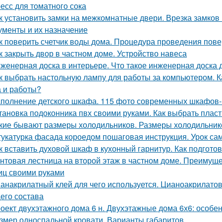
есс для томатного сока
к установить замки на межкомнатные двери. Врезка замко
ументы и их назначение
к поверить счетчик воды дома. Процедура проведения пов
к закрыть двор в частном доме. Устройство навеса
женерная доска в интерьере. Что такое инженерная доска 
к выбрать настольную лампу для работы за компьютером. К
 и работы?
полнение детского шкафа. 115 фото современных шкафов-к
тановка подоконника пвх своими руками. Как выбрать плас
кие бывают размеры холодильников. Размеры холодильник
укатурка фасада короедом пошаговая инструкция. Урок са
к вставить духовой шкаф в кухонный гарнитур. Как подготов
нтовая лестница на второй этаж в частном доме. Преимуще
иц своими руками
анакрилатный клей для чего используется. Цианоакрилатов
его состава
оект двухэтажного дома 6 н. Двухэтажные дома 6х6: особе
змер односпальной кровати. Варианты габаритов