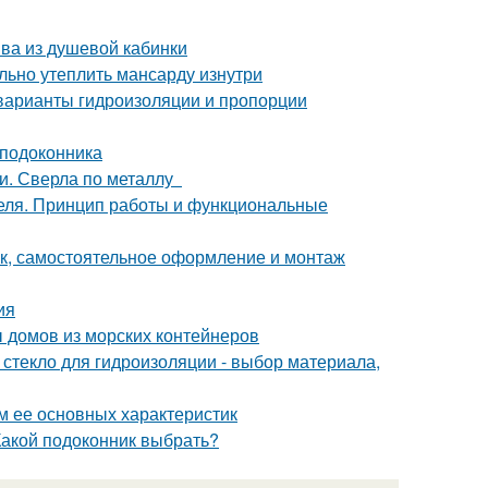
ва из душевой кабинки
льно утеплить мансарду изнутри
 варианты гидроизоляции и пропорции
 подоконника
ми. Сверла по металлу
теля. Принцип работы и функциональные
к, самостоятельное оформление и монтаж
ия
ы домов из морских контейнеров
 стекло для гидроизоляции - выбор материала,
м ее основных характеристик
Какой подоконник выбрать?