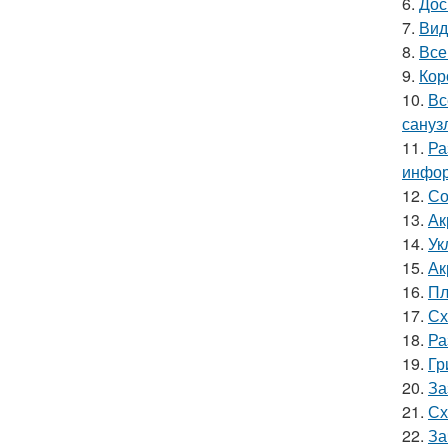
6.
Дос
7.
Вид
8.
Все
9.
Кор
10.
Вс
сануз
11.
Ра
инфор
12.
Со
13.
Ак
14.
Ук
15.
Ак
16.
Пл
17.
Сх
18.
Ра
19.
Гр
20.
За
21.
Сх
22.
За