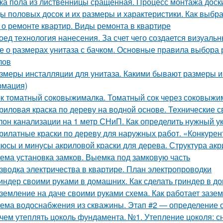
ка пола из лиственницы сращенная. Процесс монтажа доск
ы половых досок и их размеры и характеристики. Как выбр
 о ремонте квартир. Виды ремонта в квартире
оед технология нанесения. За счет чего создается визуал
е о размерах унитаза с бачком. Основные правила выбора 
лов
змеры инсталляции для унитаза. Какими бывают размеры и
мация)
к томатный соковыжималка. Томатный сок через соковыжима
риловая краска по дереву на водной основе. Технические с
лон канализации на 1 метр СНиП. Как определить нужный у
рилатные краски по дереву для наружных работ. «Конкурен
юсы и минусы акриловой краски для дерева. Структура акр
ема установка замков. Выемка под замковую часть
зводка электричества в квартире. План электропроводки
индер своими руками в домашних. Как сделать гриндер в д
земление на даче своими руками схема. Как работает зазе
ема водоснабжения из скважины. Этап #2 — определение
чем утеплять цоколь фундамента. №1. Утепление цоколя: с