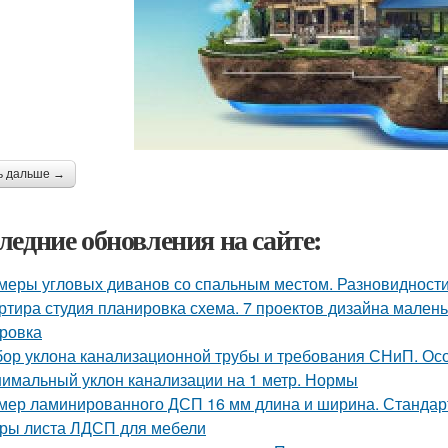
ь дальше →
ледние обновления на сайте:
меры угловых диванов со спальным местом. Разновидност
ртира студия планировка схема. 7 проектов дизайна маленьк
ровка
ор уклона канализационной трубы и требования СНиП. О
имальный уклон канализации на 1 метр. Нормы
мер ламинированного ДСП 16 мм длина и ширина. Станда
ры листа ЛДСП для мебели