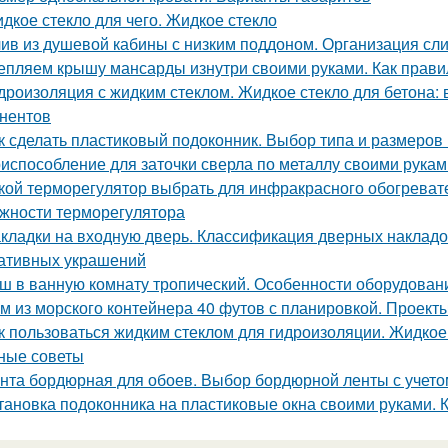
дкое стекло для чего. Жидкое стекло
ив из душевой кабины с низким поддоном. Организация сли
епляем крышу мансарды изнутри своими руками. Как прави
дроизоляция с жидким стеклом. Жидкое стекло для бетона:
нентов
к сделать пластиковый подоконник. Выбор типа и размеров
испособление для заточки сверла по металлу своими рука
кой терморегулятор выбрать для инфракрасного обогрева
жности терморегулятора
кладки на входную дверь. Классификация дверных накладо
ативных украшений
ш в ванную комнату тропический. Особенности оборудован
м из морского контейнера 40 футов с планировкой. Проект
к пользоваться жидким стеклом для гидроизоляции. Жидкое
ные советы
нта бордюрная для обоев. Выбор бордюрной ленты с учето
тановка подоконника на пластиковые окна своими руками. 