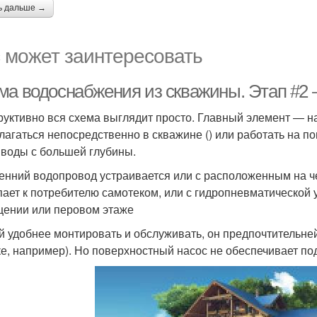
ь дальше →
 может заинтересовать
ма водоснабжения из скважины. Этап #2
руктивно вся схема выглядит просто. Главный элемент — на
лагаться непосредственно в скважине () или работать на п
 воды с большей глубины.
енний водопровод устраивается или с расположенным на че
пает к потребителю самотеком, или с гидропневматической
ении или перовом этаже
й удобнее монтировать и обслуживать, он предпочтительне
ке, например). Но поверхностный насос не обеспечивает по