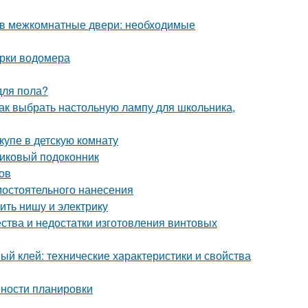
в в межкомнатные двери: необходимые
ерки водомера
для пола?
ак выбрать настольную лампу для школьника,
упе в детскую комнату
тиковый подоконник
ов
мостоятельного нанесения
ить нишу и электрику
ства и недостатки изготовления винтовых
ый клей: технические характеристики и свойства
нности планировки