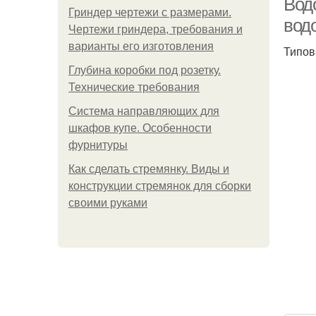
Вод
Гриндер чертежи с размерами.
вод
Чертежи гриндера, требования и
варианты его изготовления
Типов
Глубина коробки под розетку.
Технические требования
Система направляющих для
шкафов купе. Особенности
фурнитуры
Как сделать стремянку. Виды и
конструкции стремянок для сборки
своими руками