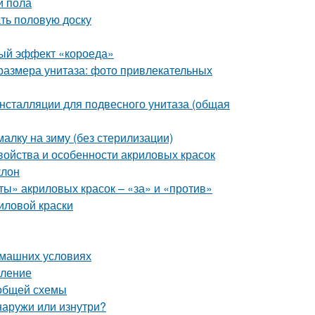
и пола
ать половую доску
ьный эффект «короеда»
размера унитаза: фото привлекательных
нсталляции для подвесного унитаза (общая
лку на зиму (без стерилизации)
войства и особенности акриловых красок
клон
ты» акриловых красок – «за» и «против»
иловой краски
омашних условиях
мление
 общей схемы
наружи или изнутри?