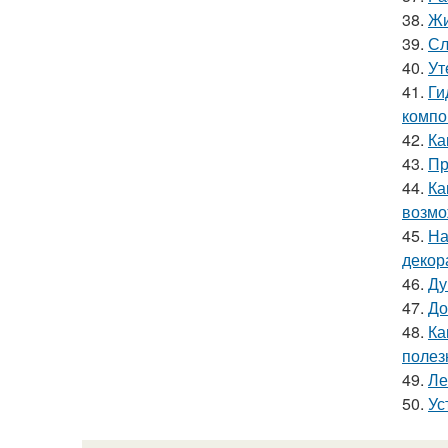
38.
Жи
39.
Сл
40.
Ут
41.
Ги
компо
42.
Ка
43.
Пр
44.
Ка
возмо
45.
На
декор
46.
Ду
47.
До
48.
Ка
полез
49.
Ле
50.
Ус