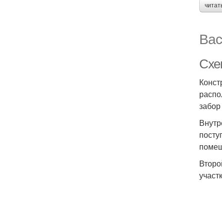
читат
Вас
Схе
Конст
распо
забор
Внутр
посту
помещ
Второ
участ