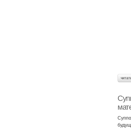
читат
Супп
мат
Суппо
будущ