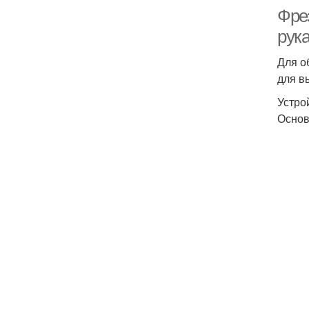
Фре
рук
Для о
для в
Устро
Основ