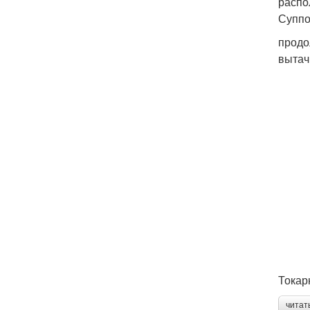
распо
Суппо
продо
вытач
Токар
читат