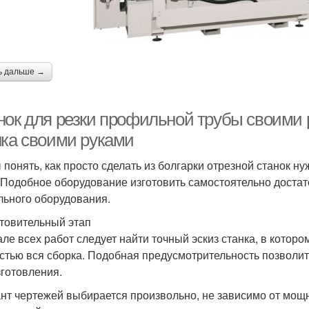
ь дальше →
нок для резки профильной трубы своими р
нка своими руками
 понять, как просто сделать из болгарки отрезной станок н
Подобное оборудование изготовить самостоятельно достато
льного оборудования.
товительный этап
але всех работ следует найти точный эскиз станка, в котор
стью вся сборка. Подобная предусмотрительность позволи
зготовления.
нт чертежей выбирается произвольно, не зависимо от мощ