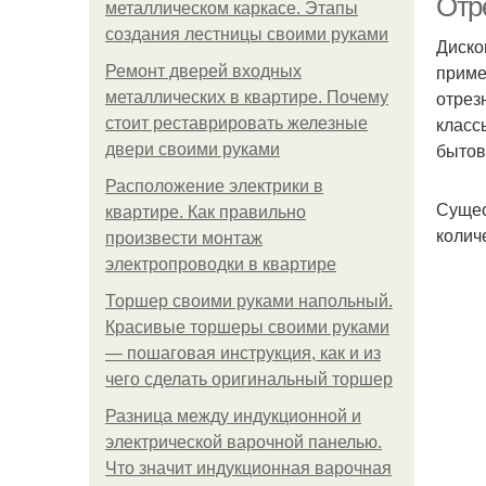
Отр
металлическом каркасе. Этапы
создания лестницы своими руками
Диско
приме
Ремонт дверей входных
отрез
металлических в квартире. Почему
класс
стоит реставрировать железные
бытов
двери своими руками
Расположение электрики в
Сущес
квартире. Как правильно
колич
произвести монтаж
электропроводки в квартире
Торшер своими руками напольный.
Красивые торшеры своими руками
— пошаговая инструкция, как и из
чего сделать оригинальный торшер
Разница между индукционной и
электрической варочной панелью.
Что значит индукционная варочная