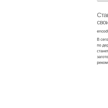
Ста
сво
encod
В сег
по де
стане
загот
реком