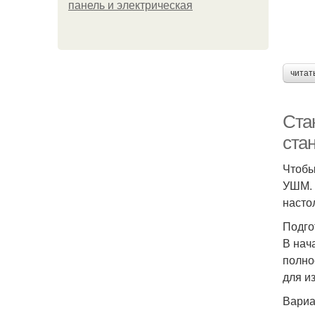
панель и электрическая
читат
Ста
ста
Чтобы
УШМ. 
насто
Подго
В нач
полно
для и
Вариа