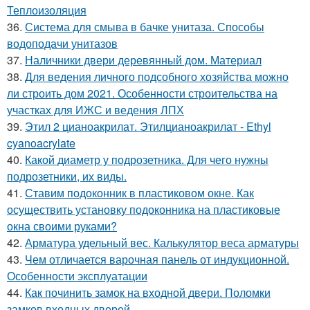
Теплоизоляция
36.
Система для смыва в бачке унитаза. Способы
водоподачи унитазов
37.
Наличники двери деревянный дом. Материал
38.
Для ведения личного подсобного хозяйства можно
ли строить дом 2021. Особенности строительства на
участках для ИЖС и ведения ЛПХ
39.
Этил 2 цианоакрилат. Этилцианоакрилат - Ethyl
cyanoacrylate
40.
Какой диаметр у подрозетника. Для чего нужны
подрозетники, их виды.
41.
Ставим подоконник в пластиковом окне. Как
осуществить установку подоконника на пластиковые
окна своими руками?
42.
Арматура удельный вес. Калькулятор веса арматуры
43.
Чем отличается варочная панель от индукционной.
Особенности эксплуатации
44.
Как починить замок на входной двери. Поломки
замков входных дверей