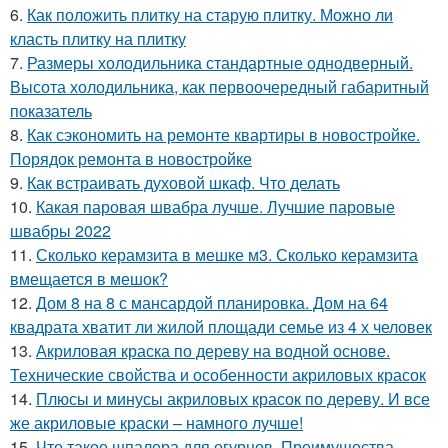
6.
Как положить плитку на старую плитку. Можно ли
класть плитку на плитку
7.
Размеры холодильника стандартные однодверный.
Высота холодильника, как первоочередный габаритный
показатель
8.
Как сэкономить на ремонте квартиры в новостройке.
Порядок ремонта в новостройке
9.
Как встраивать духовой шкаф. Что делать
10.
Какая паровая швабра лучше. Лучшие паровые
швабры 2022
11.
Сколько керамзита в мешке м3. Сколько керамзита
вмещается в мешок?
12.
Дом 8 на 8 с мансардой планировка. Дом на 64
квадрата хватит ли жилой площади семье из 4 х человек
13.
Акриловая краска по дереву на водной основе.
Технические свойства и особенности акриловых красок
14.
Плюсы и минусы акриловых красок по дереву. И все
же акриловые краски – намного лучше!
15.
Что такое шпалера для огурцов. Преимущества