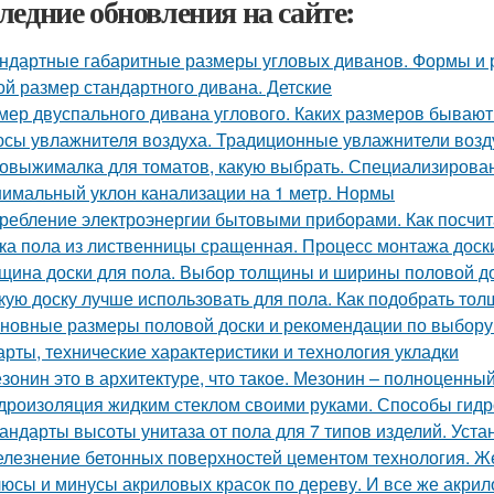
ледние обновления на сайте:
ндартные габаритные размеры угловых диванов. Формы и
ой размер стандартного дивана. Детские
мер двуспального дивана углового. Каких размеров бываю
сы увлажнителя воздуха. Традиционные увлажнители возд
овыжималка для томатов, какую выбрать. Специализирован
имальный уклон канализации на 1 метр. Нормы
ребление электроэнергии бытовыми приборами. Как посчит
ка пола из лиственницы сращенная. Процесс монтажа доск
щина доски для пола. Выбор толщины и ширины половой д
кую доску лучше использовать для пола. Как подобрать тол
новные размеры половой доски и рекомендации по выбору.
арты, технические характеристики и технология укладки
зонин это в архитектуре, что такое. Мезонин – полноценный
дроизоляция жидким стеклом своими руками. Способы гидр
андарты высоты унитаза от пола для 7 типов изделий. Уст
лезнение бетонных поверхностей цементом технология. Ж
юсы и минусы акриловых красок по дереву. И все же акрил