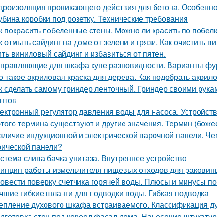
дроизоляция проникающего действия для бетона. Особенно
убина коробки под розетку. Технические требования
к покрасить побеленные стены. Можно ли красить по побел
к отмыть сайдинг на доме от зелени и грязи. Как очистить в
ить виниловый сайдинг и избавиться от пятен.
правляющие для шкафа купе разновидности. Варианты фу
о такое акриловая краска для дерева. Как подобрать акрил
к сделать самому гриндер ленточный. Гриндер своими рука
нтов
ектронный регулятор давления воды для насоса. Устройств
этого термина существуют и другие значения. Термин (боже
зличие индукционной и электрической варочной панели. Че
рической панели?
стема слива бачка унитаза. Внутреннее устройство
инцип работы измельчителя пищевых отходов для раковин
овести поверку счетчика горячей воды. Плюсы и минусы по
чшие гибкие шланги для подводки воды. Гибкая подводка
епление духового шкафа встраиваемого. Классификация 
дготовка стен под короед фасад дома. Нанесение штукатур