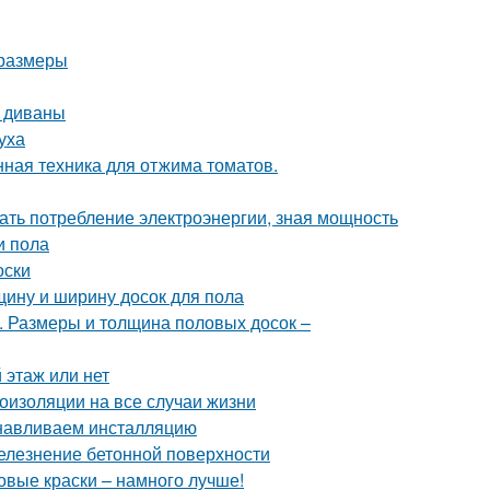
 размеры
т диваны
уха
ная техника для отжима томатов.
ать потребление электроэнергии, зная мощность
и пола
оски
щину и ширину досок для пола
 Размеры и толщина половых досок –
 этаж или нет
оизоляции на все случаи жизни
анавливаем инсталляцию
елезнение бетонной поверхности
овые краски – намного лучше!