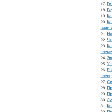
17.
Ги
18.
Гл
19.
Ка
20.
Ка
очист
21.
На
22.
Чт
23.
Ка
элеме
24.
Эл
25.
У 
26.
Ра
элект
27.
Си
28.
Пр
29.
Пр
30.
Лу
31.
Кр
32.
По