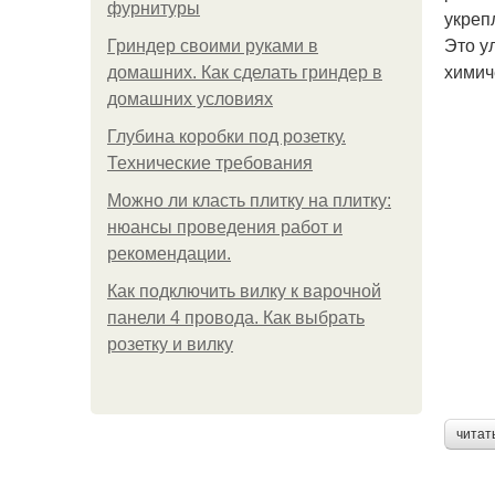
фурнитуры
укреп
Это у
Гриндер своими руками в
химич
домашних. Как сделать гриндер в
домашних условиях
Глубина коробки под розетку.
Технические требования
Можно ли класть плитку на плитку:
нюансы проведения работ и
рекомендации.
Как подключить вилку к варочной
панели 4 провода. Как выбрать
розетку и вилку
читат