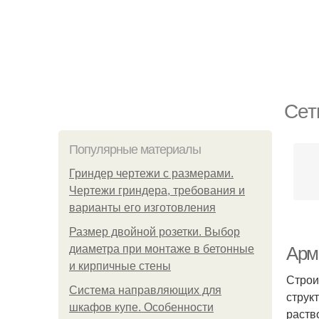
Сет
Популярные материалы
Гриндер чертежи с размерами.
Чертежи гриндера, требования и
варианты его изготовления
Размер двойной розетки. Выбор
диаметра при монтаже в бетонные
Арми
и кирпичные стены
Строи
Система направляющих для
струк
шкафов купе. Особенности
раств