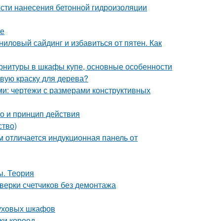
сти нанесения бетонной гидроизоляции
ке
иниловый сайдинг и избавиться от пятен. Как
рнитуры в шкафы купе, основные особенности
овую краску для дерева?
ми: чертежи с размерами конструктивных
о и принцип действия
ство)
м отличается индукционная панель от
ы. Теория
верки счетчиков без демонтажа
духовых шкафов
ки короед