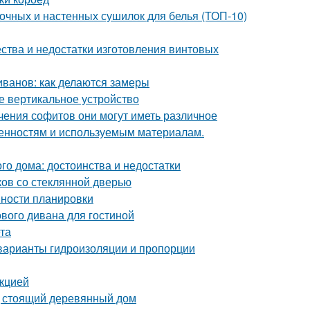
лочных и настенных сушилок для белья (ТОП-10)
ства и недостатки изготовления винтовых
иванов: как делаются замеры
е вертикальное устройство
чения софитов они могут иметь различное
бенностям и используемым материалам.
о дома: достоинства и недостатки
ов со стеклянной дверью
нности планировки
ового дивана для гостиной
та
 варианты гидроизоляции и пропорции
укцией
д стоящий деревянный дом