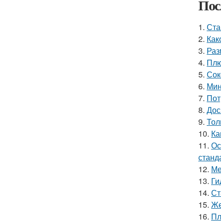
Пос
1.
Ста
2.
Как
3.
Раз
4.
Плю
5.
Сок
6.
Мин
7.
Пот
8.
Дос
9.
Тол
10.
Ка
11.
Ос
станд
12.
Ме
13.
Ги
14.
Ст
15.
Же
16.
Пл