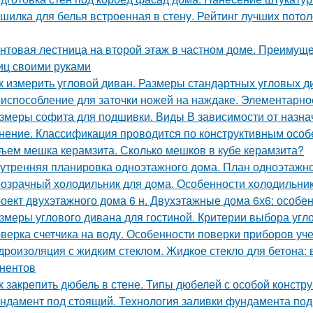
шилка для белья встроенная в стену. Рейтинг лучших пото
нтовая лестница на второй этаж в частном доме. Преимуще
иц своими руками
к измерить угловой диван. Размеры стандартных угловых д
испособление для заточки ножей на наждаке. Элементарно
змеры софита для подшивки. Виды В зависимости от назна
нение. Классификация проводится по конструктивным осо
ъем мешка керамзита. Сколько мешков в кубе керамзита?
утренняя планировка одноэтажного дома. План одноэтажног
озрачный холодильник для дома. Особенности холодильник
оект двухэтажного дома 6 н. Двухэтажные дома 6х6: особе
змеры углового дивана для гостиной. Критерии выбора угл
верка счетчика на воду. Особенности поверки приборов уче
дроизоляция с жидким стеклом. Жидкое стекло для бетона:
нентов
к закрепить дюбель в стене. Типы дюбелей с особой констр
ндамент под стоящий. Технология заливки фундамента по