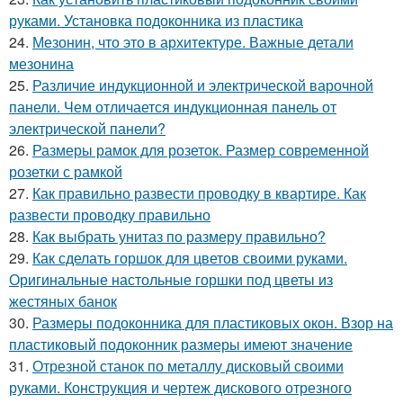
руками. Установка подоконника из пластика
24.
Мезонин, что это в архитектуре. Важные детали
мезонина
25.
Различие индукционной и электрической варочной
панели. Чем отличается индукционная панель от
электрической панели?
26.
Размеры рамок для розеток. Размер современной
розетки с рамкой
27.
Как правильно развести проводку в квартире. Как
развести проводку правильно
28.
Как выбрать унитаз по размеру правильно?
29.
Как сделать горшок для цветов своими руками.
Оригинальные настольные горшки под цветы из
жестяных банок
30.
Размеры подоконника для пластиковых окон. Взор на
пластиковый подоконник размеры имеют значение
31.
Отрезной станок по металлу дисковый своими
руками. Конструкция и чертеж дискового отрезного