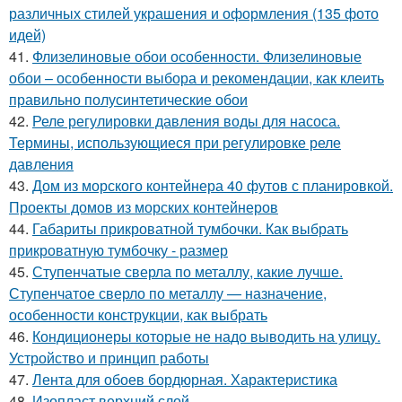
различных стилей украшения и оформления (135 фото
идей)
41.
Флизелиновые обои особенности. Флизелиновые
обои – особенности выбора и рекомендации, как клеить
правильно полусинтетические обои
42.
Реле регулировки давления воды для насоса.
Термины, использующиеся при регулировке реле
давления
43.
Дом из морского контейнера 40 футов с планировкой.
Проекты домов из морских контейнеров
44.
Габариты прикроватной тумбочки. Как выбрать
прикроватную тумбочку - размер
45.
Ступенчатые сверла по металлу, какие лучше.
Ступенчатое сверло по металлу — назначение,
особенности конструкции, как выбрать
46.
Кондиционеры которые не надо выводить на улицу.
Устройство и принцип работы
47.
Лента для обоев бордюрная. Характеристика
48.
Изопласт верхний слой.