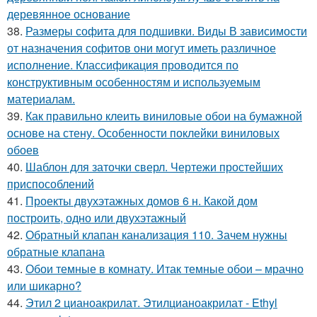
деревянное основание
38.
Размеры софита для подшивки. Виды В зависимости
от назначения софитов они могут иметь различное
исполнение. Классификация проводится по
конструктивным особенностям и используемым
материалам.
39.
Как правильно клеить виниловые обои на бумажной
основе на стену. Особенности поклейки виниловых
обоев
40.
Шаблон для заточки сверл. Чертежи простейших
приспособлений
41.
Проекты двухэтажных домов 6 н. Какой дом
построить, одно или двухэтажный
42.
Обратный клапан канализация 110. Зачем нужны
обратные клапана
43.
Обои темные в комнату. Итак темные обои – мрачно
или шикарно?
44.
Этил 2 цианоакрилат. Этилцианоакрилат - Ethyl