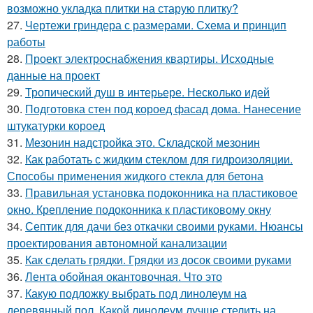
возможно укладка плитки на старую плитку?
27.
Чертежи гриндера с размерами. Схема и принцип
работы
28.
Проект электроснабжения квартиры. Исходные
данные на проект
29.
Тропический душ в интерьере. Несколько идей
30.
Подготовка стен под короед фасад дома. Нанесение
штукатурки короед
31.
Мезонин надстройка это. Складской мезонин
32.
Как работать с жидким стеклом для гидроизоляции.
Способы применения жидкого стекла для бетона
33.
Правильная установка подоконника на пластиковое
окно. Крепление подоконника к пластиковому окну
34.
Септик для дачи без откачки своими руками. Нюансы
проектирования автономной канализации
35.
Как сделать грядки. Грядки из досок своими руками
36.
Лента обойная окантовочная. Что это
37.
Какую подложку выбрать под линолеум на
деревянный пол. Какой линолеум лучше стелить на