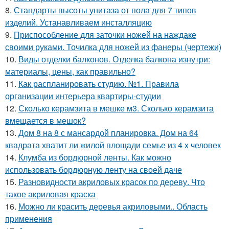
8.
Стандарты высоты унитаза от пола для 7 типов
изделий. Устанавливаем инсталляцию
9.
Приспособление для заточки ножей на наждаке
своими руками. Точилка для ножей из фанеры (чертежи)
10.
Виды отделки балконов. Отделка балкона изнутри:
материалы, цены, как правильно?
11.
Как распланировать студию. №1. Правила
организации интерьера квартиры-студии
12.
Сколько керамзита в мешке м3. Сколько керамзита
вмещается в мешок?
13.
Дом 8 на 8 с мансардой планировка. Дом на 64
квадрата хватит ли жилой площади семье из 4 х человек
14.
Клумба из бордюрной ленты. Как можно
использовать бордюрную ленту на своей даче
15.
Разновидности акриловых красок по дереву. Что
такое акриловая краска
16.
Можно ли красить деревья акриловыми.. Область
применения