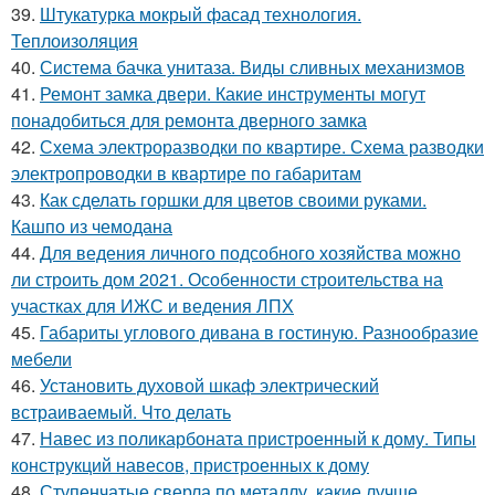
39.
Штукатурка мокрый фасад технология.
Теплоизоляция
40.
Система бачка унитаза. Виды сливных механизмов
41.
Ремонт замка двери. Какие инструменты могут
понадобиться для ремонта дверного замка
42.
Схема электроразводки по квартире. Схема разводки
электропроводки в квартире по габаритам
43.
Как сделать горшки для цветов своими руками.
Кашпо из чемодана
44.
Для ведения личного подсобного хозяйства можно
ли строить дом 2021. Особенности строительства на
участках для ИЖС и ведения ЛПХ
45.
Габариты углового дивана в гостиную. Разнообразие
мебели
46.
Установить духовой шкаф электрический
встраиваемый. Что делать
47.
Навес из поликарбоната пристроенный к дому. Типы
конструкций навесов, пристроенных к дому
48.
Ступенчатые сверла по металлу, какие лучше.