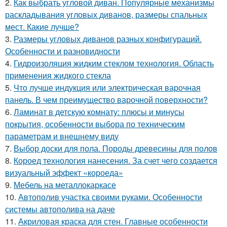
2.
Как выбрать угловой диван. Популярные механизмы
раскладывания угловых диванов, размеры спальных
мест. Какие лучше?
3.
Размеры угловых диванов разных конфигураций.
Особенности и разновидности
4.
Гидроизоляция жидким стеклом технология. Область
применения жидкого стекла
5.
Что лучше индукция или электрическая варочная
панель. В чем преимущество варочной поверхности?
6.
Ламинат в детскую комнату: плюсы и минусы
покрытия, особенности выбора по техническим
параметрам и внешнему виду
7.
Выбор доски для пола. Породы древесины для полов
8.
Короед технология нанесения. За счет чего создается
визуальный эффект «короеда»
9.
Мебель на металлокаркасе
10.
Автополив участка своими руками. Особенности
системы автополива на даче
11.
Акриловая краска для стен. Главные особенности