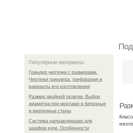
Под
Популярные материалы
Гриндер чертежи с размерами.
Чертежи гриндера, требования и
варианты его изготовления
Размер двойной розетки. Выбор
диаметра при монтаже в бетонные
Раз
и кирпичные стены
Класс
Система направляющих для
изгот
шкафов купе. Особенности