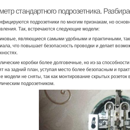
метр стандартного подрозетника. Разбир
ифицируются подрозетники по многим признакам, но основн
овления. Так, встречаются следующие модели:
иковые, являющиеся самыми удобными и практичными, так 
иала, что повышает безопасность проводки и делает возм
хностях.
лические коробки более долговечные, но из-за способности 
ят на задний план, уступая место более безопасным и прак
е модели не сняты, так как монтирование скрытых розеток
лическим подрозетником.