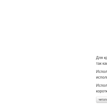
Для к
так к
Испол
испол
Испол
корот
читат