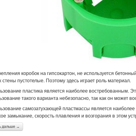
репления коробок на гипсокартон, не используется бетонный
ак стены пустотелые. Поэтому здесь играет роль материал.
ьзование пластика является наиболее востребованным. Эт
ьзование такого варианта небезопасно, так как он может в
ьзование самозатухающей пластмассы является наиболее 
кое замыкание, скорость плавления и возгорания в этом уст
ь дальше →