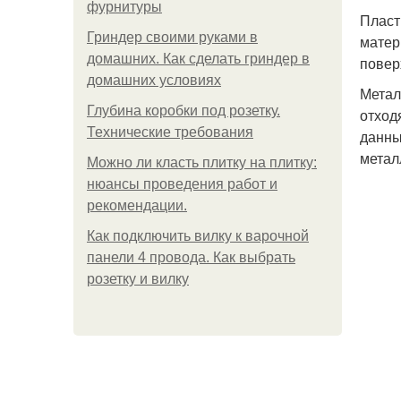
фурнитуры
Пласт
Гриндер своими руками в
матер
домашних. Как сделать гриндер в
повер
домашних условиях
Метал
Глубина коробки под розетку.
отход
Технические требования
данны
метал
Можно ли класть плитку на плитку:
нюансы проведения работ и
рекомендации.
Как подключить вилку к варочной
панели 4 провода. Как выбрать
розетку и вилку