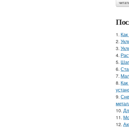
читат
Пос
1.
Как
2.
Укл
3.
Укл
4.
Рас
5.
Шаг
6.
Ста
7.
Мал
8.
Как
устан
9.
Сне
метал
10.
Дл
11.
Мо
12.
Ак