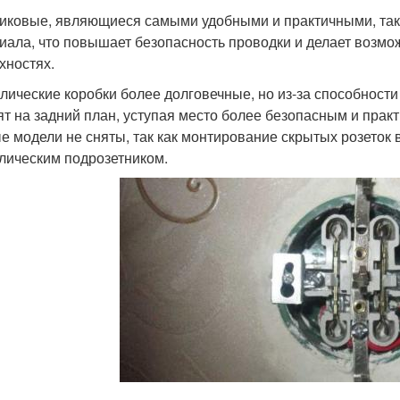
иковые, являющиеся самыми удобными и практичными, так 
иала, что повышает безопасность проводки и делает возм
хностях.
лические коробки более долговечные, но из-за способности 
ят на задний план, уступая место более безопасным и прак
е модели не сняты, так как монтирование скрытых розеток
лическим подрозетником.