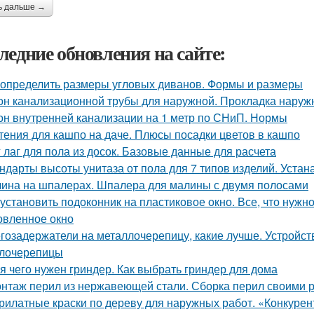
ь дальше →
ледние обновления на сайте:
 определить размеры угловых диванов. Формы и размеры
он канализационной трубы для наружной. Прокладка наруж
он внутренней канализации на 1 метр по СНиП. Нормы
тения для кашпо на даче. Плюсы посадки цветов в кашпо
 лаг для пола из досок. Базовые данные для расчета
ндарты высоты унитаза от пола для 7 типов изделий. Уста
ина на шпалерах. Шпалера для малины с двумя полосами
 установить подоконник на пластиковое окно. Все, что нужно
овленное окно
гозадержатели на металлочерепицу, какие лучше. Устройст
лочерепицы
я чего нужен гриндер. Как выбрать гриндер для дома
нтаж перил из нержавеющей стали. Сборка перил своими 
рилатные краски по дереву для наружных работ. «Конкурен