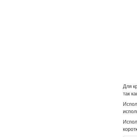
Для к
так к
Испол
испол
Испол
корот