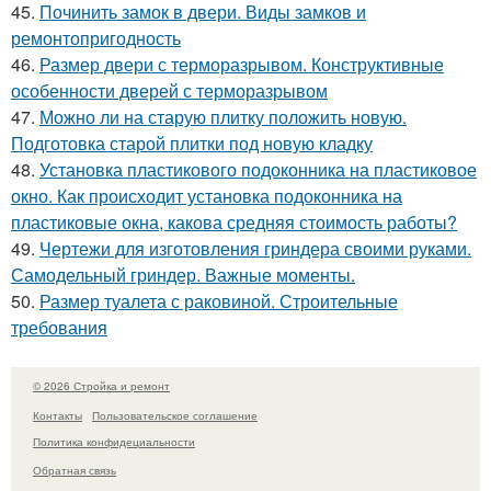
45.
Починить замок в двери. Виды замков и
ремонтопригодность
46.
Размер двери с терморазрывом. Конструктивные
особенности дверей с терморазрывом
47.
Можно ли на старую плитку положить новую.
Подготовка старой плитки под новую кладку
48.
Установка пластикового подоконника на пластиковое
окно. Как происходит установка подоконника на
пластиковые окна, какова средняя стоимость работы?
49.
Чертежи для изготовления гриндера своими руками.
Самодельный гриндер. Важные моменты.
50.
Размер туалета с раковиной. Строительные
требования
© 2026 Стройка и ремонт
Контакты
Пользовательское соглашение
Политика конфидециальности
Обратная связь