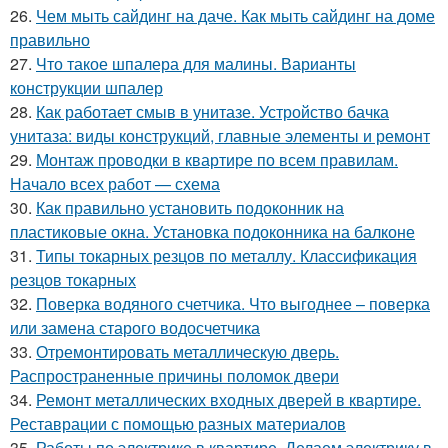
26.
Чем мыть сайдинг на даче. Как мыть сайдинг на доме
правильно
27.
Что такое шпалера для малины. Варианты
конструкции шпалер
28.
Как работает смыв в унитазе. Устройство бачка
унитаза: виды конструкций, главные элементы и ремонт
29.
Монтаж проводки в квартире по всем правилам.
Начало всех работ — схема
30.
Как правильно установить подоконник на
пластиковые окна. Установка подоконника на балконе
31.
Типы токарных резцов по металлу. Классификация
резцов токарных
32.
Поверка водяного счетчика. Что выгоднее – поверка
или замена старого водосчетчика
33.
Отремонтировать металлическую дверь.
Распространенные причины поломок двери
34.
Ремонт металлических входных дверей в квартире.
Реставрации с помощью разных материалов
35.
Работы по электрике в квартире. Делаем электрику в