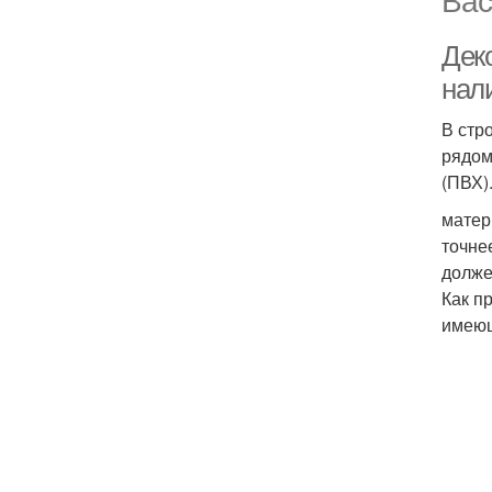
Дек
нал
В стр
рядом
(ПВХ)
матер
точне
долже
Как п
имеющ