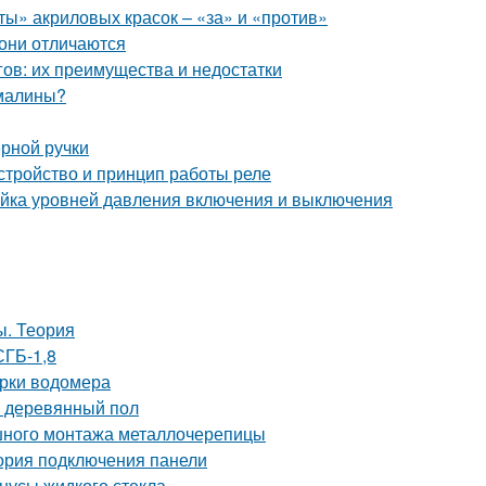
ты» акриловых красок – «за» и «против»
 они отличаются
ов: их преимущества и недостатки
 малины?
ерной ручки
стройство и принцип работы реле
ойка уровней давления включения и выключения
ы. Теория
СГБ-1,8
ерки водомера
и деревянный пол
шного монтажа металлочерепицы
еория подключения панели
нусы жидкого стекла