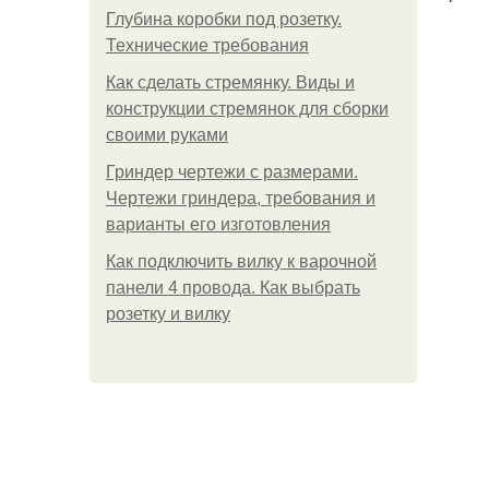
Глубина коробки под розетку.
Технические требования
Как сделать стремянку. Виды и
конструкции стремянок для сборки
своими руками
Гриндер чертежи с размерами.
Чертежи гриндера, требования и
варианты его изготовления
Как подключить вилку к варочной
панели 4 провода. Как выбрать
розетку и вилку