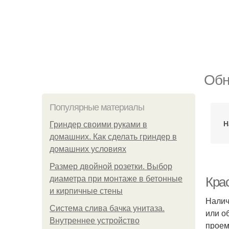
Обн
Популярные материалы
Н
Гриндер своими руками в
домашних. Как сделать гриндер в
домашних условиях
Размер двойной розетки. Выбор
диаметра при монтаже в бетонные
Кра
и кирпичные стены
Налич
Система слива бачка унитаза.
или о
Внутреннее устройство
проем