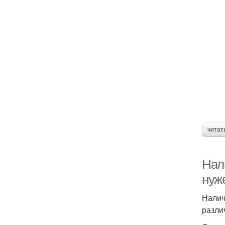
читат
Нали
нуж
Налич
разли