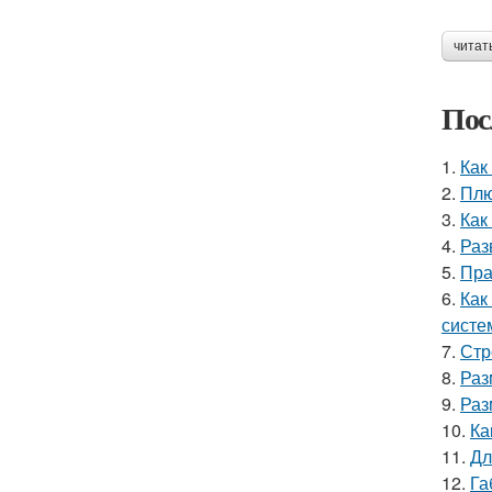
читат
Пос
1.
Как
2.
Плю
3.
Как
4.
Раз
5.
Пра
6.
Как
систе
7.
Стр
8.
Раз
9.
Раз
10.
Ка
11.
Дл
12.
Га