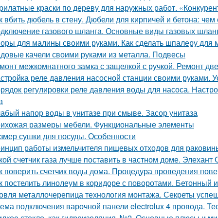
рилатные краски по дереву для наружных работ. «Конкурен
к вбить дюбель в стену. Дюбели для кирпичей и бетона: чем
дключение газового шланга. Основные виды газовых шланг
оры для малины своими руками. Как сделать шпалеру для
довые качели своими руками из металла. Подвесы
монт межкомнатного замка с защелкой с ручкой. Ремонт дв
стройка реле давления насосной станции своими руками. У
рядок регулировки реле давления воды для насоса. Настр
а
абый напор воды в унитазе при смыве. Засор унитаза
ихожая размеры мебели. Функциональные элементы
змер сушки для посуды. Особенности
инцип работы измельчителя пищевых отходов для раковин
кой счетчик газа лучше поставить в частном доме. Элехант 
к поверить счетчик воды дома. Процедура проведения пов
к постелить линолеум в коридоре с поворотами. Бетонный 
овля металлочерепица технология монтажа. Секреты успе
ема подключения варочной панели electrolux 4 провода. Т
дкое стекло, как гидроизоляция. №2. Основные плюсы и ми