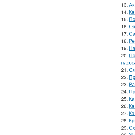
13.
Ак
14.
Ка
15.
По
16.
Оп
17.
Са
18.
Ре
19.
На
20.
По
насос
21.
Сл
22.
Пр
23.
Ра
24.
Пр
25.
Ка
26.
Ка
27.
Ка
28.
Кр
29.
Сх
30.
Жи