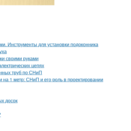
ами. Инструменты для установки подоконника
уха
рки своими руками
электрических цепях
онных труб по СНиП
и на 1 метр: СНиП и его роль в проектировании
ых досок
?