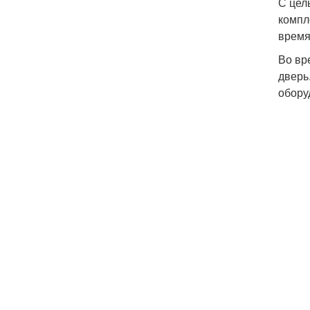
С цел
компл
время
Во вр
дверь
обору