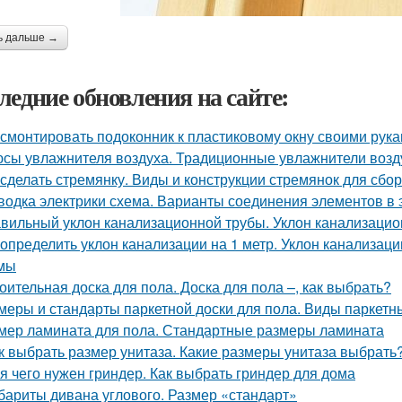
ь дальше →
ледние обновления на сайте:
 смонтировать подоконник к пластиковому окну своими рук
сы увлажнителя воздуха. Традиционные увлажнители возд
 сделать стремянку. Виды и конструкции стремянок для сбо
водка электрики схема. Варианты соединения элементов в 
вильный уклон канализационной трубы. Уклон канализаци
 определить уклон канализации на 1 метр. Уклон канализаци
мы
оительная доска для пола. Доска для пола –, как выбрать?
меры и стандарты паркетной доски для пола. Виды паркетн
мер ламината для пола. Стандартные размеры ламината
к выбрать размер унитаза. Какие размеры унитаза выбрать
я чего нужен гриндер. Как выбрать гриндер для дома
бариты дивана углового. Размер «стандарт»