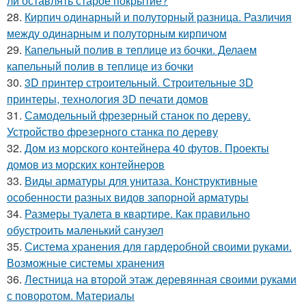
ли оставлять старое покрытие?
28.
Кирпич одинарный и полуторный разница. Различия
между одинарным и полуторным кирпичом
29.
Капельный полив в теплице из бочки. Делаем
капельный полив в теплице из бочки
30.
3D принтер строительный. Строительные 3D
принтеры, технология 3D печати домов
31.
Самодельный фрезерный станок по дереву.
Устройство фрезерного станка по дереву
32.
Дом из морского контейнера 40 футов. Проекты
домов из морских контейнеров
33.
Виды арматуры для унитаза. Конструктивные
особенности разных видов запорной арматуры
34.
Размеры туалета в квартире. Как правильно
обустроить маленький санузел
35.
Система хранения для гардеробной своими руками.
Возможные системы хранения
36.
Лестница на второй этаж деревянная своими руками
с поворотом. Материалы