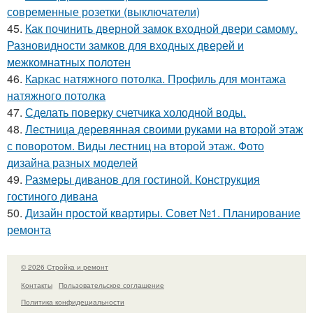
современные розетки (выключатели)
45.
Как починить дверной замок входной двери самому.
Разновидности замков для входных дверей и
межкомнатных полотен
46.
Каркас натяжного потолка. Профиль для монтажа
натяжного потолка
47.
Сделать поверку счетчика холодной воды.
48.
Лестница деревянная своими руками на второй этаж
с поворотом. Виды лестниц на второй этаж. Фото
дизайна разных моделей
49.
Размеры диванов для гостиной. Конструкция
гостиного дивана
50.
Дизайн простой квартиры. Совет №1. Планирование
ремонта
© 2026 Стройка и ремонт
Контакты
Пользовательское соглашение
Политика конфидециальности