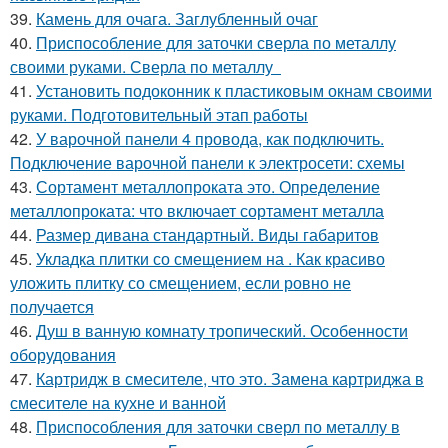
39.
Камень для очага. Заглубленный очаг
40.
Приспособление для заточки сверла по металлу
своими руками. Сверла по металлу
41.
Установить подоконник к пластиковым окнам своими
руками. Подготовительный этап работы
42.
У варочной панели 4 провода, как подключить.
Подключение варочной панели к электросети: схемы
43.
Сортамент металлопроката это. Определение
металлопроката: что включает сортамент металла
44.
Размер дивана стандартный. Виды габаритов
45.
Укладка плитки со смещением на . Как красиво
уложить плитку со смещением, если ровно не
получается
46.
Душ в ванную комнату тропический. Особенности
оборудования
47.
Картридж в смесителе, что это. Замена картриджа в
смесителе на кухне и ванной
48.
Приспособления для заточки сверл по металлу в