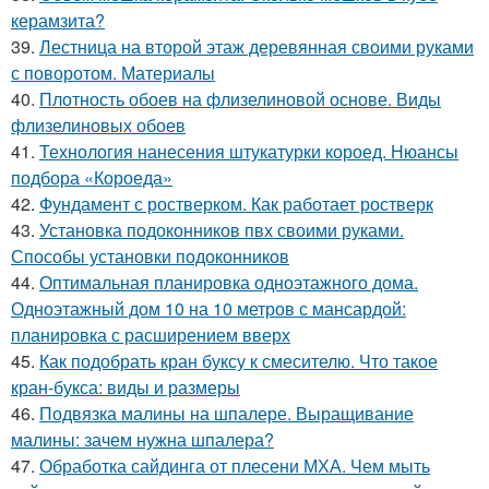
керамзита?
39.
Лестница на второй этаж деревянная своими руками
с поворотом. Материалы
40.
Плотность обоев на флизелиновой основе. Виды
флизелиновых обоев
41.
Технология нанесения штукатурки короед. Нюансы
подбора «Короеда»
42.
Фундамент с ростверком. Как работает ростверк
43.
Установка подоконников пвх своими руками.
Способы установки подоконников
44.
Оптимальная планировка одноэтажного дома.
Одноэтажный дом 10 на 10 метров с мансардой:
планировка с расширением вверх
45.
Как подобрать кран буксу к смесителю. Что такое
кран-букса: виды и размеры
46.
Подвязка малины на шпалере. Выращивание
малины: зачем нужна шпалера?
47.
Обработка сайдинга от плесени МХА. Чем мыть