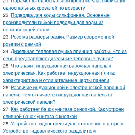
21.
Параметры односпальной кровати. Классификация
односпальных кроватей по возрасту
22.
Подводка для воды сильфонная. Основные
производители гибкой подводки для воды из
нержавеющей стали
23.
Розетка размеры рамки. Размер современной
розетки с рамкой
24.
Дизельная тепловая пушка принцип работы. Что из
себя представляют дизельные тепловые пушки?
25.
Что значит индукционная варочная панель и
электрическая. Как работает индукционная плита:
характеристика и отличительные черты панели
26.
Различие индукционной и электрической варочной
панели. Чем отличается индукционная панель от
электрической панели?
27.
Как работает бачок унитаза с кнопкой. Как устроен
сливной бачок унитаза с кнопкой
28.
Устройство гидрострелки для отопления в разрезе.
Устройство гидравлического разделителя