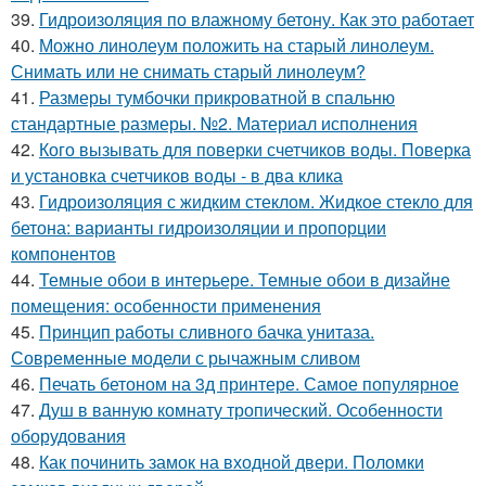
39.
Гидроизоляция по влажному бетону. Как это работает
40.
Можно линолеум положить на старый линолеум.
Снимать или не снимать старый линолеум?
41.
Размеры тумбочки прикроватной в спальню
стандартные размеры. №2. Материал исполнения
42.
Кого вызывать для поверки счетчиков воды. Поверка
и установка счетчиков воды - в два клика
43.
Гидроизоляция с жидким стеклом. Жидкое стекло для
бетона: варианты гидроизоляции и пропорции
компонентов
44.
Темные обои в интерьере. Темные обои в дизайне
помещения: особенности применения
45.
Принцип работы сливного бачка унитаза.
Современные модели с рычажным сливом
46.
Печать бетоном на 3д принтере. Самое популярное
47.
Душ в ванную комнату тропический. Особенности
оборудования
48.
Как починить замок на входной двери. Поломки