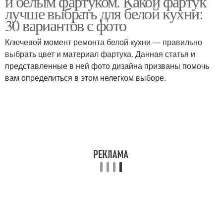
и белым фартуком. Какой фартук
лучше выбрать для белой кухни:
30 вариантов с фото
Кухня с черной
Ключевой момент ремонта белой кухни — правильно
Кухня в интерьере
столешницей
выбрать цвет и материал фартука. Данная статья и
представленные в ней фото дизайна призваны помочь
вам определиться в этом нелегком выборе.
Кухни с черной
Серая кухня
столешницей
Кухня в разных стилях