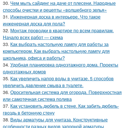
30.
Чем мыть сайдинг на даче от плесени. Народные
способы очистки и рецепты «волшебного зелья»
31.
Инженерная доска в интерьере. Что такое
инженерная доска для пола?
32.
Монтаж проводки в квартире по всем правилам.
Начало всех работ — схема
33.
Как выбрать настольную лампу для работы за
компьютером. Как выбрать настольную лампу для
школьника, офиса и работы?
34.
Удобная планировка одноэтажного дома. Проекты
одноэтажных домов
35.
Как увеличить напор воды в унитазе. 5 способов
увеличить давление смыва в туалете.
36.
Оросительная система для огорода. Поверхностная
или самотечная система полива
37.
Как установить дюбель в стене. Как забить дюбель-
гвоздь в бетонную стену
38.
Виды арматуры для унитаза. Конструктивные
особенности разных видов запорной арматуры