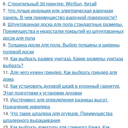
6.
Строительный 3d принтер. WinSun, Китай
7.
Что лучше индукция или электрическая варочная
панель. В чем преимущество варочной поверхности?
8.
Шпунтованная доска для пола стандартные размеры.
Преимущества и недостатки покрытий из шпунтованных
досок для пола
9.
Толщина доски для пола. Выбор толщины и ширины
половой доски
10.
Как выбрать размер унитаза. Какие размеры унитаза
выбрать?
11.
Для чего нужен гриндер. Как выбрать гриндер для
дома
12.
Как установить духовой шкаф в кухонный гарнитур.
Этап подготовки к установки духовки
13.
Инструмент для определения разницы высот.
Назначение нивелира
14.
Что такое шпалера для огурцов. Преимущества
шпалерного выращивания
15.
Как выбрать арматуру для сливного бачка. Как