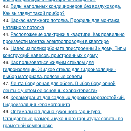
42.
Виды напольных кондиционеров без воздуховода.
Как выглядит такой прибор?
43.
Каркас натяжного потолка. Профиль для монтажа
натяжного потолка
44.
Расположение электрики в квартире. Как правильно
произвести монтаж электропроводки в квартире
45.
Навес из поликарбоната пристроенный к дому. Типы
конструкций навесов, пристроенных к дому
46.
Как пользоваться жидким стеклом для
гидроизоляции. Жидкое стекло для гидроизоляции -
выбор материала, полезные советы
47.
Лента бордюрная для обоев. Выбор бордюрной
ленты с учетом ее основных характеристик
48.
Керамогранит для садовых дорожек морозостойкий.
Гидроизоляция керамогранита
49.
Оптимальная длина кухонного гарнитура.
Стандартные размеры кухонного гарнитура: советы по
грамотной компоновке