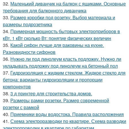
32.
Маленький диванчик на балкон с ящиками. Основные
требования для балконного диванчика
33.
Размер коробки под розетку. Выбор материала и
размеры подрозетника
34.
Примерная мощность бытовых электроприборов в
кВт. 1 кВт сколько Вт: понятие физических величин
35.
Какой сифон лучше для раковины на кухне.
Разновидности сифонов
36.
Нужно ли под линолеум класть подложку. Нужно ли
укладывать подложку под линолеум на бетонный пол
37.
Гидроизоляция с жидким стеклом. Жидкое стекло для
бетона: варианты гидроизоляции и пропорции
компонентов
38.
3 д принтер для строительства домов.
39.
Размеры рамки розетки. Размер современной
розетки с рамкой
40.
Приемники воды водостока. Правила расположения
41.
Схема электроразводки по квартире. Схема разводки
электропроводки в квартире по габаритам