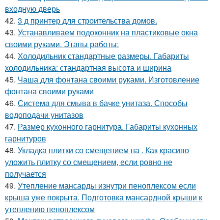
входную дверь
42.
3 д принтер для строительства домов.
43.
Устанавливаем подоконник на пластиковые окна
своими руками. Этапы работы:
44.
Холодильник стандартные размеры. Габариты
холодильника: стандартная высота и ширина
45.
Чаша для фонтана своими руками. Изготовление
фонтана своими руками
46.
Система для смыва в бачке унитаза. Способы
водоподачи унитазов
47.
Размер кухонного гарнитура. Габариты кухонных
гарнитуров
48.
Укладка плитки со смещением на . Как красиво
уложить плитку со смещением, если ровно не
получается
49.
Утепление мансарды изнутри пеноплексом если
крыша уже покрыта. Подготовка мансардной крыши к
утеплению пеноплексом