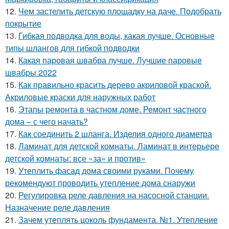
12.
Чем застелить детскую площадку на даче. Подобрать
покрытие
13.
Гибкая подводка для воды, какая лучше. Основные
типы шлангов для гибкой подводки
14.
Какая паровая швабра лучше. Лучшие паровые
швабры 2022
15.
Как правильно красить дерево акриловой краской.
Акриловые краски для наружных работ
16.
Этапы ремонта в частном доме. Ремонт частного
дома – с чего начать?
17.
Как соединить 2 шланга. Изделия одного диаметра
18.
Ламинат для детской комнаты. Ламинат в интерьере
детской комнаты: все «за» и против»
19.
Утеплить фасад дома своими руками. Почему
рекомендуют проводить утепление дома снаружи
20.
Регулировка реле давления на насосной станции.
Назначение реле давления
21.
Зачем утеплять цоколь фундамента. №1. Утепление