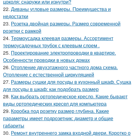
цоколя: снаружи или изнутри?
22.
Диваны угловые размеры. Преимущества и
недостатки
23.
Розетка двойная размеры. Размер современной
розетки с рамкой
24.
Термоусадка клеевая размеры. Ассортимент
термоусадочных трубок с клеевым слоем .
25.
Проектирование электропроводки в квартире.
Особенности проводки в новых домах
26.
Отопление двухэтажного частного дома схема.
Отопление с естественной циркуляцией
27.
Размеры сушки для посуды в кухонный шкаф. Сушка
для посуды в шкаф: как подобрать размер
28.
Как выбрать ортопедическое кресло. Какие бывают
виды ортопедических кресел для компьютера
29.
Коробка под розетку размер глубина. Какие
параметры имеет подрозетник: диаметр и общие
габариты
30.
Ремонт внутреннего замка входной двери. Коротко о