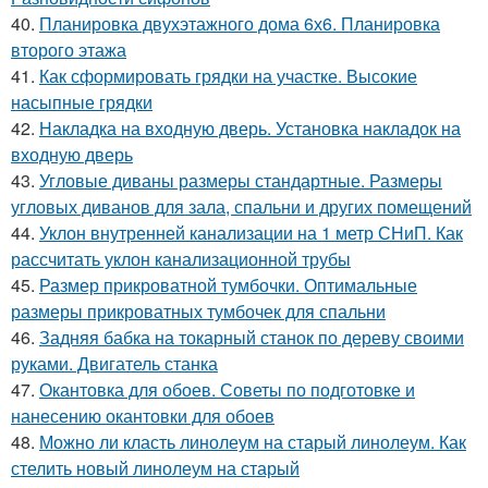
40.
Планировка двухэтажного дома 6х6. Планировка
второго этажа
41.
Как сформировать грядки на участке. Высокие
насыпные грядки
42.
Накладка на входную дверь. Установка накладок на
входную дверь
43.
Угловые диваны размеры стандартные. Размеры
угловых диванов для зала, спальни и других помещений
44.
Уклон внутренней канализации на 1 метр СНиП. Как
рассчитать уклон канализационной трубы
45.
Размер прикроватной тумбочки. Оптимальные
размеры прикроватных тумбочек для спальни
46.
Задняя бабка на токарный станок по дереву своими
руками. Двигатель станка
47.
Окантовка для обоев. Советы по подготовке и
нанесению окантовки для обоев
48.
Можно ли класть линолеум на старый линолеум. Как
стелить новый линолеум на старый